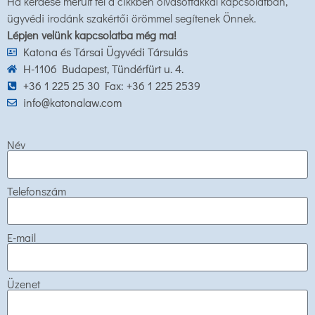
Ha kérdése merült fel a cikkben olvasottakkal kapcsolatban,
ügyvédi irodánk szakértői örömmel segítenek Önnek.
Lépjen velünk kapcsolatba még ma!
Katona és Társai Ügyvédi Társulás
H-1106 Budapest, Tündérfürt u. 4.
+36 1 225 25 30 Fax: +36 1 225 2539
info@katonalaw.com
Név
Telefonszám
E-mail
Üzenet