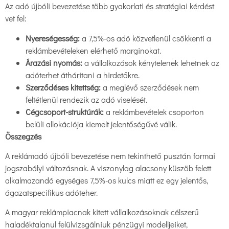
Az adó újbóli bevezetése több gyakorlati és stratégiai kérdést
vet fel:
Nyereségesség:
a 7,5%-os adó közvetlenül csökkenti a
reklámbevételeken elérhető marginokat.
Árazási nyomás:
a vállalkozások kénytelenek lehetnek az
adóterhet áthárítani a hirdetőkre.
Szerződéses kitettség:
a meglévő szerződések nem
feltétlenül rendezik az adó viselését.
Cégcsoport-struktúrák:
a reklámbevételek csoporton
belüli allokációja kiemelt jelentőségűvé válik.
Összegzés
A reklámadó újbóli bevezetése nem tekinthető pusztán formai
jogszabályi változásnak. A viszonylag alacsony küszöb felett
alkalmazandó egységes 7,5%-os kulcs miatt ez egy jelentős,
ágazatspecifikus adóteher.
A magyar reklámpiacnak kitett vállalkozásoknak célszerű
haladéktalanul felülvizsgálniuk pénzügyi modelljeiket,