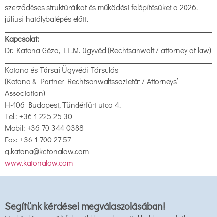
szerződéses struktúráikat és működési felépítésüket a 2026.
júliusi hatálybalépés előtt.
Kapcsolat:
Dr. Katona Géza, LL.M. ügyvéd (Rechtsanwalt / attorney at law)
Katona és Társai Ügyvédi Társulás
(Katona & Partner Rechtsanwaltssozietät / Attorneys’
Association)
H-106 Budapest, Tündérfürt utca 4.
Tel.: +36 1 225 25 30
Mobil: +36 70 344 0388
Fax: +36 1 700 27 57
g.katona@katonalaw.com
www.katonalaw.com
Segítünk kérdései megválaszolásában!