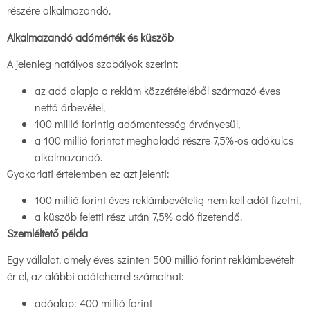
részére alkalmazandó.
Alkalmazandó adómérték és küszöb
A jelenleg hatályos szabályok szerint:
az adó alapja a reklám közzétételéből származó éves
nettó árbevétel,
100 millió forintig adómentesség érvényesül,
a 100 millió forintot meghaladó részre 7,5%-os adókulcs
alkalmazandó.
Gyakorlati értelemben ez azt jelenti:
100 millió forint éves reklámbevételig nem kell adót fizetni,
a küszöb feletti rész után 7,5% adó fizetendő.
Szemléltető példa
Egy vállalat, amely éves szinten 500 millió forint reklámbevételt
ér el, az alábbi adóteherrel számolhat:
adóalap: 400 millió forint