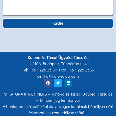
Küldés
Katona és Társai Ügyvédi Társulás
H-1106 Budapest, Tündérfürt u. 4.
Tel: +36 1 225 25 30 Fax: +36 1 225 2539
central@katonalaw.com
© KATONA & PARTNERS – Katona és Társai Ügyvédi Társulás
– Minden jog fenntartva!
A honlapon található képi és szöveges tartalmak bármilyen célú
felhasználása engedélyhez kötött!