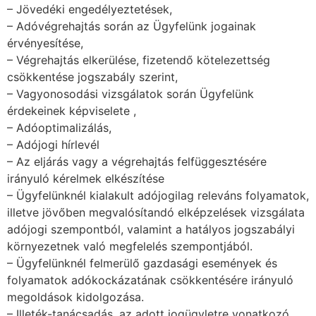
– Jövedéki engedélyeztetések,
– Adóvégrehajtás során az Ügyfelünk jogainak
érvényesítése,
– Végrehajtás elkerülése, fizetendő kötelezettség
csökkentése jogszabály szerint,
– Vagyonosodási vizsgálatok során Ügyfelünk
érdekeinek képviselete ,
– Adóoptimalizálás,
– Adójogi hírlevél
– Az eljárás vagy a végrehajtás felfüggesztésére
irányuló kérelmek elkészítése
– Ügyfelünknél kialakult adójogilag releváns folyamatok,
illetve jövőben megvalósítandó elképzelések vizsgálata
adójogi szempontból, valamint a hatályos jogszabályi
környezetnek való megfelelés szempontjából.
– Ügyfelünknél felmerülő gazdasági események és
folyamatok adókockázatának csökkentésére irányuló
megoldások kidolgozása.
– Illeték-tanácsadás, az adott jogügyletre vonatkozó