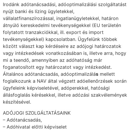
Irodánk adótanácsadási, adóoptimalizálási szolgáltatást
nyújt banki és lízing ügyletekkel,
vállalatfinanszírozással, ingatlanügyletekkel, határon
átnyúló kereskedelmi tevékenységekkel (EU területén
folytatott tranzakciókkal, ill. export és import
tevékenységekkel) kapcsolatban. Ügyfelünk többek
között választ kap kérdéseire az adójogi határozatok
vagy intézkedések vonatkozásában is, illetve arra, hogy
mi a teendő, amennyiben az adóhatóság már
foganatosított egy határozatot vagy intézkedést.
Általános adótanácsadás, adóoptimalizálá
s
mellett
foglalkozunk a NAV által végzett adóellenőrzések során
ügyfeleink képviseletével, adóperekkel, hatósági
állásfoglalás kérésekkel, illetve adózási szakvélemények
készítésével.
ADÓJOGI SZOLGÁLTATÁSAINK
– Adótanácsadás,
– Adóhivatal előtti képviselet