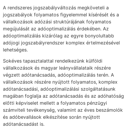
A rendszeres jogszabályváltozás megköveteli a
jogszabályok folyamatos figyelemmel kísérését és a
vállalkozások adózási struktúrájának folyamatos
megújulását az adóoptimalizálás érdekében. Az
adóoptimalizálás kizárólag az egyre bonyolultabb
adójogi jogszabályrendszer komplex értelmezésével
lehetséges.
Sokéves tapasztalattal rendelkezünk külföldi
vállalkozások és magyar leányvállalataik részére
végzett adótanácsadás, adóoptimalizálás terén. A
vállalkozások részére nyújtott folyamatos, komplex
adótanácsadási, adóoptimalizálási szolgáltatásunk
magában foglalja az adótanácsadás és az adóhatóság
előtti képviselet mellett a folyamatos pénzügyi
számviteli tevékenység, valamint az éves beszámolók
és adóbevallások elkészítése során nyújtott
adótanácsadást is.