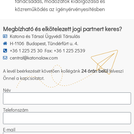
tanácsadás, módozatok kidolgozása és
közreműködés az igényérvényesítésben
Megbízható és elkötelezett jogi partnert keres?
Katona és Társai Ügyvédi Társulás
H-1106 Budapest, Tündérfürt u. 4.
+36 1 225 25 30 Fax: +36 1 225 2539
central@katonalaw.com
A levél beérkezését követően kollégánk
24 órán belül
felveszi
Önnel a kapcsolatot.
Név
Telefonszám
E-mail