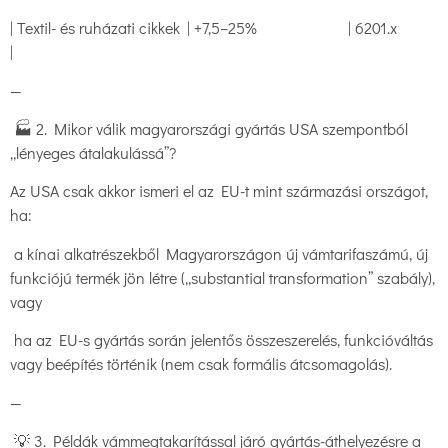
| Textil- és ruházati cikkek | +7,5–25% | 6201.x
|
—
🏭 2. Mikor válik magyarországi gyártás USA szempontból
„lényeges átalakulássá”?
Az USA csak akkor ismeri el az EU-t mint származási országot,
ha:
a kínai alkatrészekből Magyarországon új vámtarifaszámú, új
funkciójú termék jön létre („substantial transformation” szabály),
vagy
ha az EU-s gyártás során jelentős összeszerelés, funkcióváltás
vagy beépítés történik (nem csak formális átcsomagolás).
—
💡 3. Példák vámmegtakarítással járó gyártás-áthelyezésre a