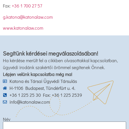
Fax:
+36 1 700 27 57
g.katona@katonalaw.com
www.katonalaw.com
Segítünk kérdései megválaszolásában!
Ha kérdése merült fel a cikkben olvasottakkal kapcsolatban,
ügyvédi irodánk szakértői örömmel segítenek Önnek.
Lépjen velünk kapcsolatba még ma!
Katona és Társai Ügyvédi Társulás
H-1106 Budapest, Tündérfürt u. 4.
+36 1 225 25 30 Fax: +36 1 225 2539
info@katonalaw.com
Név