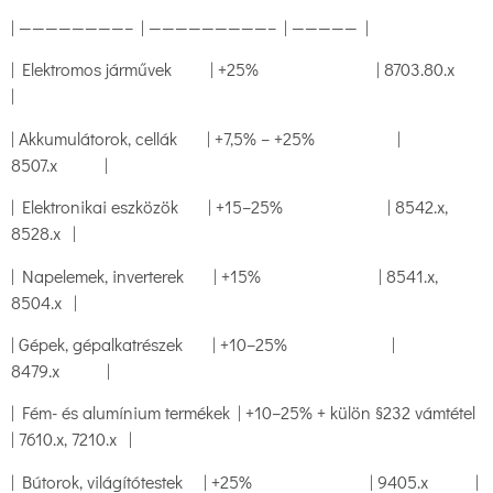
| ————————– | —————————– | ————— |
| Elektromos járművek | +25% | 8703.80.x
|
| Akkumulátorok, cellák | +7,5% – +25% |
8507.x |
| Elektronikai eszközök | +15–25% | 8542.x,
8528.x |
| Napelemek, inverterek | +15% | 8541.x,
8504.x |
| Gépek, gépalkatrészek | +10–25% |
8479.x |
| Fém- és alumínium termékek | +10–25% + külön §232 vámtétel
| 7610.x, 7210.x |
| Bútorok, világítótestek | +25% | 9405.x |