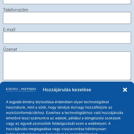
Telefonszám
E-mail
Üzenet
Küldés
Hozzájárulás kezelése
A legjobb élmény biztosítása érdekében olyan technológiákat
használunk, mint a sütik, hogy tároljuk és/vagy hozzáférjünk az
eszközinformációkhoz. Ezekhez a technológiákhoz való hozzájárulás
lehetővé teszi számunkra az adatok, például a böngészési szokások
vagy az egyedi azonosítók feldolgozását ezen a webhelyen. A
Katona és Társai Ügyvédi Társulás
hozzájárulás megtagadása vagy visszavonása hátrányosan