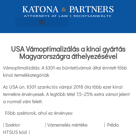
USA Vámoptimalizálás a kínai gyártás
Magyarországra áthelyezésével
Vámoptimalizálás: A §301-es büntetővámok által érintett főbb
kínai termékkategóriák
Az USA ún. §301 szankciós vámjai 2018 óta több ezer kínai
termékre érvényesek. A legtöbb tétel 7,5–25% extra vámot jelent
a normál vám felett.
Főbb szektorok, ahol ez érvényes:
| Szektor | Vámemelés mértéke | Példa
HTSUS kód |