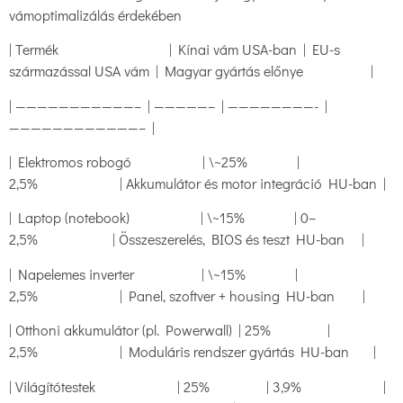
vámoptimalizálás érdekében
| Termék | Kínai vám USA-ban | EU-s
származással USA vám | Magyar gyártás előnye |
| ———————————– | —————– | ————————- |
————————————– |
| Elektromos robogó | \~25% |
2,5% | Akkumulátor és motor integráció HU-ban |
| Laptop (notebook) | \~15% | 0–
2,5% | Összeszerelés, BIOS és teszt HU-ban |
| Napelemes inverter | \~15% |
2,5% | Panel, szoftver + housing HU-ban |
| Otthoni akkumulátor (pl. Powerwall) | 25% |
2,5% | Moduláris rendszer gyártás HU-ban |
| Világítótestek | 25% | 3,9% |