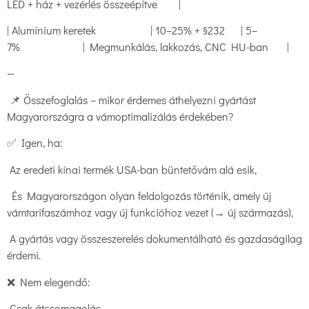
LED + ház + vezérlés összeépítve |
| Alumínium keretek | 10–25% + §232 | 5–
7% | Megmunkálás, lakkozás, CNC HU-ban |
—
📌 Összefoglalás – mikor érdemes áthelyezni gyártást
Magyarországra a vámoptimalizálás érdekében?
✅ Igen, ha:
Az eredeti kínai termék USA-ban büntetővám alá esik,
És Magyarországon olyan feldolgozás történik, amely új
vámtarifaszámhoz vagy új funkcióhoz vezet (→ új származás),
A gyártás vagy összeszerelés dokumentálható és gazdaságilag
érdemi.
❌ Nem elegendő:
Csak átcsomagolás,