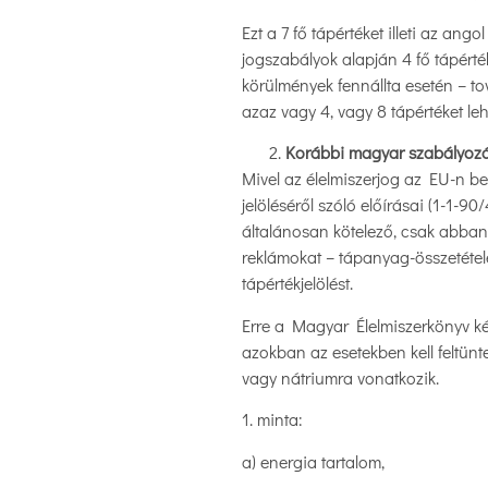
Ezt a 7 fő tápértéket illeti az ang
jogszabályok alapján 4 fő tápérték
körülmények fennállta esetén – tov
azaz vagy 4, vagy 8 tápértéket lehe
Korábbi magyar szabályozás
Mivel az élelmiszerjog az EU-n be
jelöléséről szóló előírásai (1-1-9
általánosan kötelező, csak abban 
reklámokat – tápanyag-összetételé
tápértékjelölést.
Erre a Magyar Élelmiszerkönyv két 
azokban az esetekben kell feltüntet
vagy nátriumra vonatkozik.
1. minta:
a) energia tartalom,