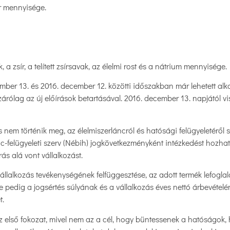
ír mennyisége.
, a zsír, a telített zsírsavak, az élelmi rost és a nátrium mennyisége.
er 13. és 2016. december 12. közötti időszakban már lehetett alka
izárólag az új előírások betartásával. 2016. december 13. napjától v
em történik meg, az élelmiszerláncról és hatósági felügyeletéről s
nc-felügyeleti szerv (Nébih) jogkövetkezményként intézkedést hozhat
rás alá vont vállalkozást.
vállalkozás tevékenységének felfüggesztése, az adott termék lefogla
 pedig a jogsértés súlyának és a vállalkozás éves nettó árbevétel
t.
az első fokozat, mivel nem az a cél, hogy büntessenek a hatóságo