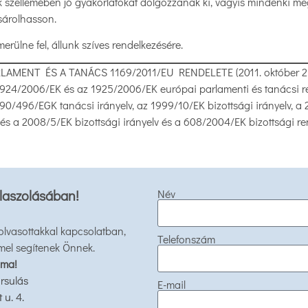
k szellemében jó gyakorlatokat dolgozzanak ki, vagyis mindenki megfe
sárolhasson.
ülne fel, állunk szíves rendelkezésére.
LAMENT ÉS A TANÁCS 1169/2011/EU RENDELETE (2011. október 25.)
 1924/2006/EK és az 1925/2006/EK európai parlamenti és tanácsi r
 90/496/EGK tanácsi irányelv, az 1999/10/EK bizottsági irányelv, 
 és a 2008/5/EK bizottsági irányelv és a 608/2004/EK bizottsági ren
laszolásában!
Név
 olvasottakkal kapcsolatban,
Telefonszám
mel segítenek Önnek.
 ma!
rsulás
E-mail
u. 4.