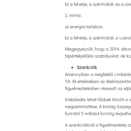
b) a fehérje, a szénhidrát, és a zs
2. minta:
a) energia tartalom,
b) a fehérje, a szénhidrát, a cukrok
Megjegyezzük, hogy a 2014. decemb
tápértékjelölési szabályokat, de k
Szankciók
Amennyiben a megfelelő címkézés n
59. §§ értelmében az élelmiszerlá
figyelmeztetésben részesíti az eljá
Intézkedés lehet többek között a 
megsemmisítése. A bírság összege
forinttól 5 milliárd forintig terjedhe
A szankcióknál a figyelmeztetés 