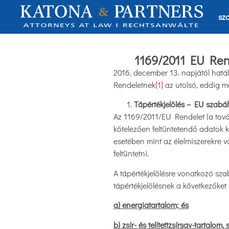
sza
1169/2011 EU Rend
2016. december 13. napjától hatál
Rendeletnek
[1]
az utolsó, eddig mé
Tápértékjelölés – EU szabá
Az 1169/2011/EU Rendelet (a tov
kötelezően feltüntetendő adatok k
esetében mint az élelmiszerekre v
feltüntetni.
A tápértékjelölésre vonatkozó szab
tápértékjelölésnek a következőket 
a) energiatartalom; és
b) zsír- és telítettzsírsav-tartalo