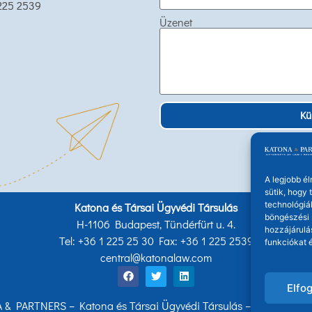
 225 2539
Üzenet
Kü
A legjobb é
sütik, hogy
technológiá
Katona és Társai Ügyvédi Társulás
böngészési 
H-1106 Budapest, Tündérfürt u. 4.
hozzájárulá
Tel: +36 1 225 25 30 Fax: +36 1 225 2539
funkciókat é
central@katonalaw.com
Elfo
& PARTNERS – Katona és Társai Ügyvédi Társulás – Minden jog f