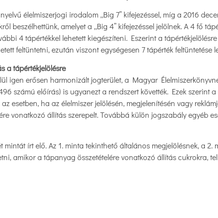
ol nyelvű élelmiszerjogi irodalom „Big 7” kifejezéssel, míg a 2016 de
ről beszélhettünk, amelyet a „Big 4” kifejezéssel jelölnek. A 4 fő tá
ábbi 4 tápértékkel lehetett kiegészíteni. Eszerint a tápértékjelölésr
tett feltüntetni, ezután viszont egységesen 7 tápérték feltüntetése l
 a tápértékjelölésre
lül igen erősen harmonizált jogterület, a Magyar Élelmiszerkönyvne
0/496 számú előírás) is ugyanezt a rendszert követték. Ezek szerint a
az esetben, ha az élelmiszer jelölésén, megjelenítésén vagy reklámj
re vonatkozó állítás szerepelt. Továbbá külön jogszabály egyéb ese
mintát írt elő. Az 1. minta tekinthető általános megjelölésnek, a 2. 
ni, amikor a tápanyag összetételére vonatkozó állítás cukrokra, telít