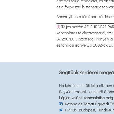
értelmezzék a rendeletet, és anna
és a fogyasztó biztonságosan vá
Amennyiben a témában kérdése mer
[1]
Teljes nevén: AZ EURÓPAI PAR
kapcsolatos tájékoztatásáról, az
87/250/EGK bizottsági irányelv, a
és tanácsi irányelv, a 2002/67/EK
Segítünk kérdései megvá
Ha kérdése merült fel a cikkben
ügyvédi irodánk szakértői öröm
Lépjen velünk kapcsolatba még
Katona és Társai Ügyvédi Tá
H-1106 Budapest, Tündérfürt 