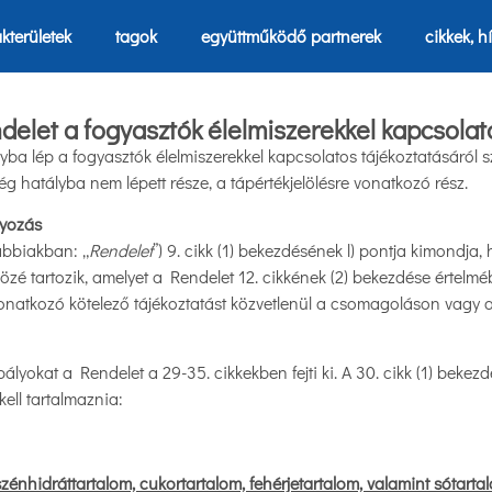
kterületek
tagok
együttműködő partnerek
cikkek, h
elet a fogyasztók élelmiszerekkel kapcsolato
yba lép a fogyasztók élelmiszerekkel kapcsolatos tájékoztatásáról
g hatályba nem lépett része, a tápértékjelölésre vonatkozó rész.
lyozás
ábbiakban: „
Rendelet
”) 9. cikk (1) bekezdésének l) pontja kimondja, 
özé tartozik, amelyet a Rendelet 12. cikkének (2) bekezdése értelm
onatkozó kötelező tájékoztatást közvetlenül a csomagoláson vagy az
ályokat a Rendelet a 29-35. cikkekben fejti ki. A 30. cikk (1) bekezd
kell tartalmaznia:
m, szénhidráttartalom, cukortartalom, fehérjetartalom, valamint sótarta