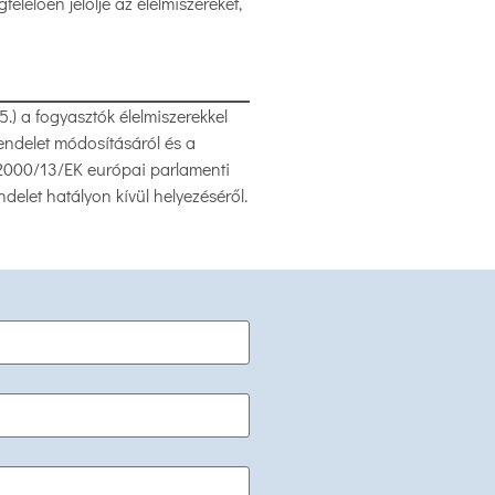
lelően jelölje az élelmiszereket,
 a fogyasztók élelmiszerekkel
endelet módosításáról és a
a 2000/13/EK európai parlamenti
delet hatályon kívül helyezéséről.