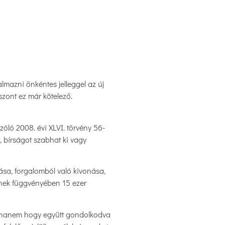
lmazni önkéntes jelleggel az új
iszont ez már kötelező.
zóló 2008. évi XLVI. törvény 56-
, bírságot szabhat ki vagy
lása, forgalomból való kivonása,
ének függvényében 15 ezer
k, hanem hogy együtt gondolkodva