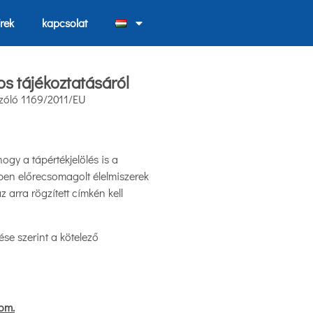
írek
kapcsolat
s tájékoztatásáról
 szóló 1169/2011/EU
hogy a tápértékjelölés is a
ében előrecsomagolt élelmiszerek
 arra rögzített címkén kell
ése szerint a kötelező
lom.