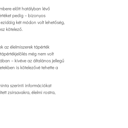
cembere előtt hatályban lévő
pértéket pedig – bizonyos
e ezidáig két módon volt lehetőség,
esz kötelező.
k az élelmiszerek tápérték
 tápértékjelölés még nem volt
ában – kivéve az általános jellegű
tekben is kötelezővé tehette a
minta szerinti információkat
ett zsírsavakra, élelmi rostra,