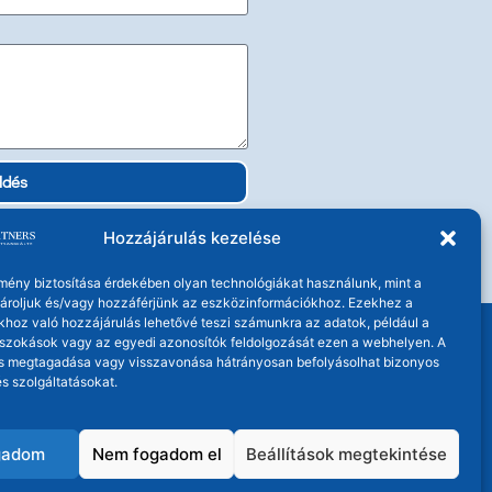
ldés
Hozzájárulás kezelése
lmény biztosítása érdekében olyan technológiákat használunk, mint a
 tároljuk és/vagy hozzáférjünk az eszközinformációkhoz. Ezekhez a
khoz való hozzájárulás lehetővé teszi számunkra az adatok, például a
szokások vagy az egyedi azonosítók feldolgozását ezen a webhelyen. A
s megtagadása vagy visszavonása hátrányosan befolyásolhat bizonyos
s szolgáltatásokat.
gadom
Nem fogadom el
Beállítások megtekintése
enntartva!