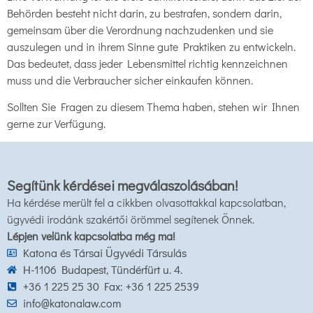
Behörden besteht nicht darin, zu bestrafen, sondern darin,
gemeinsam über die Verordnung nachzudenken und sie
auszulegen und in ihrem Sinne gute Praktiken zu entwickeln.
Das bedeutet, dass jeder Lebensmittel richtig kennzeichnen
muss und die Verbraucher sicher einkaufen können.
Sollten Sie Fragen zu diesem Thema haben, stehen wir Ihnen
gerne zur Verfügung.
Segítünk kérdései megválaszolásában!
Ha kérdése merült fel a cikkben olvasottakkal kapcsolatban,
ügyvédi irodánk szakértői örömmel segítenek Önnek.
Lépjen velünk kapcsolatba még ma!
Katona és Társai Ügyvédi Társulás
H-1106 Budapest, Tündérfürt u. 4.
+36 1 225 25 30 Fax: +36 1 225 2539
info@katonalaw.com