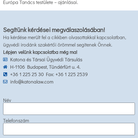
Európa Tanács testülete – ajánlásai.
Segítünk kérdései megválaszolásában!
Ha kérdése merült fel a cikkben olvasottakkal kapcsolatban,
ügyvédi irodánk szakértői örömmel segítenek Önnek.
Lépjen velünk kapcsolatba még ma!
Katona és Társai Ügyvédi Társulás
H-1106 Budapest, Tündérfürt u. 4.
+36 1 225 25 30 Fax: +36 1 225 2539
info@katonalaw.com
Név
Telefonszám