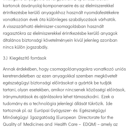
kartonok ásványolaj-komponenseire és az élelmiszerekkel
érintkezésbe kerülő anyagokhoz használt nyomdafestékekre
vonatkozóan évek óta különleges szabályozások várhatók.
A visszazárható élelmiszer-csomagolásban használt
ragasztókra az élelmiszerekkel érintkezésbe kerülő anyagok
általános biztonsági követelményein kívül jelenleg azonban
nincs külön jogszabály.
3.) Kiegészítő források
Annak érdekében, hogy csomagolóanyagokra vonatkozó uniós
keretrendeletben az ezen anyagokkal szemben megkövetelt
egészségügyi biztonsági előírásokat a gyártók be tudják
tartani, olyan esetekben, amikor nincsenek közösségi előírások,
iránymutatások és ajánlásokra lehet támaszkodni. Ezek a
tudomány és a technológia jelenlegi állását tükrözik. Ide
tartoznak pl. az Európai Gyógyszer- és Egészségügyi
Minőségügyi Igazgatóság (European Directorate for the
Quality of Medicines and Health Care – EDQM) – amely az