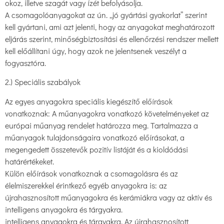
okoz, illetve szagát vagy ízét befolyásolja.
A csomagolóanyagokat az ún. „jó gyártási gyakorlat” szerint
kell gyártani, ami azt jelenti, hogy az anyagokat meghatározott
eljárás szerint, minőségbiztosítási és ellenőrzési rendszer mellett
kell előállítani úgy, hogy azok ne jelentsenek veszélyt a
fogyasztóra.
2.) Speciális szabályok
Az egyes anyagokra speciális kiegészítő előírások
vonatkoznak: A műanyagokra vonatkozó követelményeket az
európai műanyag rendelet határozza meg. Tartalmazza a
műanyagok tulajdonságaira vonatkozó előírásokat, a
megengedett összetevők pozitív listáját és a kioldódási
határértékeket.
Külön előírások vonatkoznak a csomagolásra és az
élelmiszerekkel érintkező egyéb anyagokra is: az
újrahasznosított műanyagokra és kerámiákra vagy az aktív és
intelligens anyagokra és tárgyakra.
intelligens anyagokra és tárgyakra. Az újrahasznosított