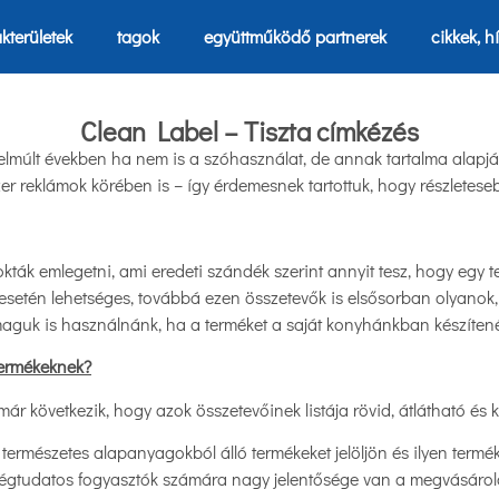
kterületek
tagok
együttműködő partnerek
cikkek, h
Clean Label – Tiszta címkézés
 elmúlt években ha nem is a szóhasználat, de annak tartalma alapj
zer reklámok körében is – így érdemesnek tartottuk, hogy részleteseb
kták emlegetni, ami eredeti szándék szerint annyit tesz, hogy egy 
k esetén lehetséges, továbbá ezen összetevők is elsősorban olyano
maguk is használnánk, ha a terméket a saját konyhánkban készítené
 termékeknek?
már következik, hogy azok összetevőinek listája rövid, átlátható és 
 természetes alapanyagokból álló termékeket jelöljön és ilyen termék
ségtudatos fogyasztók számára nagy jelentősége van a megvásárol