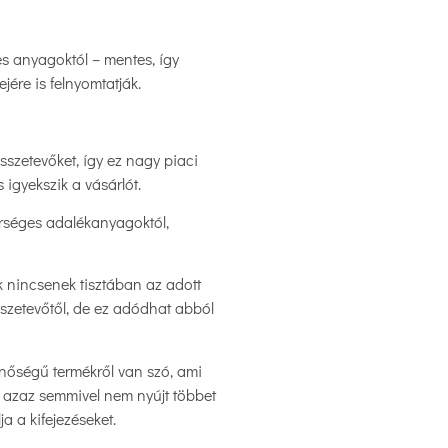
es anyagoktól – mentes, így
jére is felnyomtatják.
szetevőket, így ez nagy piaci
 igyekszik a vásárlót.
erséges adalékanyagoktól,
k nincsenek tisztában az adott
sszetevőtől, de ez adódhat abból
inőségű termékről van szó, ami
, azaz semmivel nem nyújt többet
 a kifejezéseket.