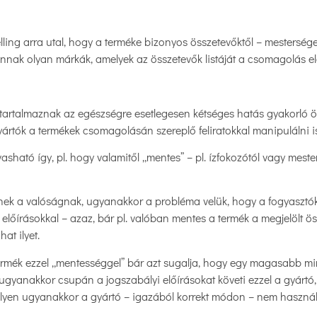
belling arra utal, hogy a terméke bizonyos összetevőktől – mesterség
annak olyan márkák, amelyek az összetevők listáját a csomagolás ele
 tartalmaznak az egészségre esetlegesen kétséges hatás gyakorló ös
gyártók a termékek csomagolásán szereplő feliratokkal manipulálni is
ható így, pl. hogy valamitől „mentes” – pl. ízfokozótól vagy mest
etnek a valóságnak, ugyanakkor a probléma velük, hogy a fogyasztó
 előírásokkal – azaz, bár pl. valóban mentes a termék a megjelölt ö
at ilyet.
termék ezzel „mentességgel” bár azt sugalja, hogy egy magasabb m
ugyanakkor csupán a jogszabályi előírásokat követi ezzel a gyártó
elyen ugyanakkor a gyártó – igazából korrekt módon – nem használja