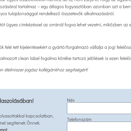
okozására) tartalmaz – egy átlagos fogyasztóban azonban azt a benyo
yos tulajdonsággal rendelkező összetevők alkalmazásáról.
ztót ügyes címkézéssel az orránál fogva lehet vezetni, miközben az
 felé tett kijelentésekért a gyártó/forgalmazó vállalja a jogi felelős
lmazott clean label fogalma körébe tartozó jelölések is ezen felelő
n élelmiszer-jogász kollégánkhoz segítségért!
laszolásában!
Név
 olvasottakkal kapcsolatban,
Telefonszám
mel segítenek Önnek.
 ma!