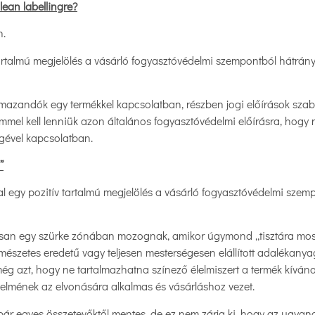
lean labellingre?
n.
artalmú megjelölés a vásárló fogyasztóvédelmi szempontból hátrányo
almazandók egy termékkel kapcsolatban, részben jogi előírások szabá
mmel kell lenniük azon általános fogyasztóvédelmi előírásra, hogy 
égével kapcsolatban.
”
tal egy pozitív tartalmú megjelölés a vásárló fogyasztóvédelmi sze
san egy szürke zónában mozognak, amikor úgymond „tisztára mossá
rmészetes eredetű vagy teljesen mesterségesen elállított adalékanya
még azt, hogy ne tartalmazhatna színező élelmiszert a termék kíván
elmének az elvonására alkalmas és vásárláshoz vezet.
 bár egyes összetevőktől mentes, de ez nem zárja ki, hogy az ugya