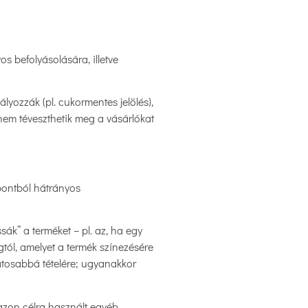
s befolyásolására, illetve
lyozzák (pl. cukormentes jelölés),
nem téveszthetik meg a vásárlókat
mpontból hátrányos
k” a terméket – pl. az, ha egy
gtól, amelyet a termék színezésére
atosabbá tételére; ugyanakkor
nazon célra használt egyéb