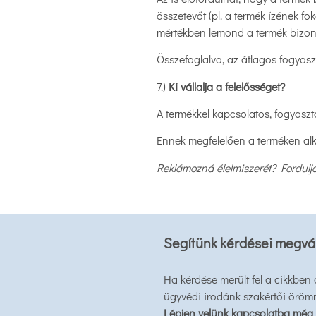
összetevőt (pl. a termék ízének f
mértékben lemond a termék bizon
Összefoglalva, az átlagos fogyas
7.)
Ki vállalja a felelősséget?
A termékkel kapcsolatos, fogyasztók
Ennek megfelelően a terméken alka
Reklámozná élelmiszerét? Forduljo
Segítünk kérdései megvá
Ha kérdése merült fel a cikkben
ügyvédi irodánk szakértői öröm
Lépjen velünk kapcsolatba még