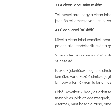
3.)
A clean label, mint reklám
Tekintettel arra, hogy a clean la
jelentős reklámereje van; és pl. v
4.)
Clean label “trükkök”
Mivel a clean label termékek nem
potenciállal rendelkezik, ezért a 
Számos termék csomagolásán olvas
színezéktől.
Ezek a kijelentések meg is felelh
termékre vonatkozó élelmiszerjogi
is, hogy a termék nem is tartalmazh
Ebből következik, hogy az adott 
tisztább és jobb az egészségnek, 
a termék, mint hasonló társa, am