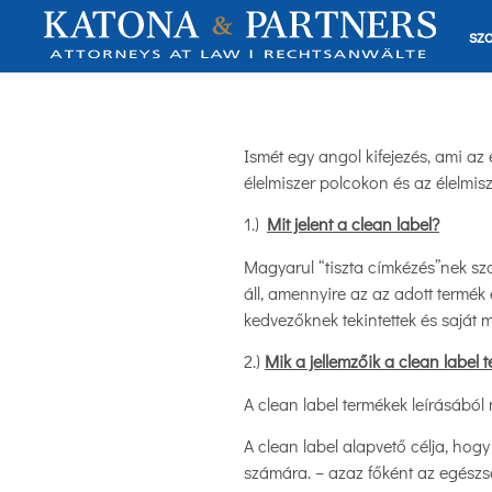
sza
Ismét egy angol kifejezés, ami az
élelmiszer polcokon és az élelmis
1.)
Mit jelent a clean label?
Magyarul “tiszta címkézés”nek szo
áll, amennyire az az adott termé
kedvezőknek tekintettek és saját 
2.)
Mik a jellemzőik a clean label
A clean label termékek leírásából 
A clean label alapvető célja, hogy
számára. – azaz főként az egész