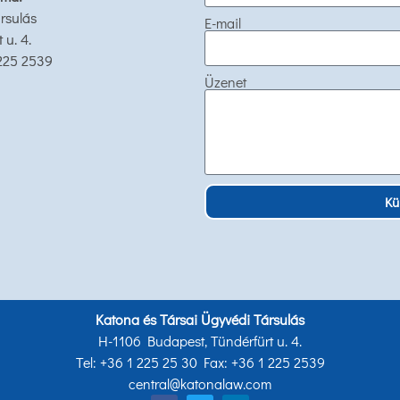
rsulás
E-mail
u. 4.
 225 2539
Üzenet
Kü
Katona és Társai Ügyvédi Társulás
H-1106 Budapest, Tündérfürt u. 4.
Tel: +36 1 225 25 30 Fax: +36 1 225 2539
central@katonalaw.com