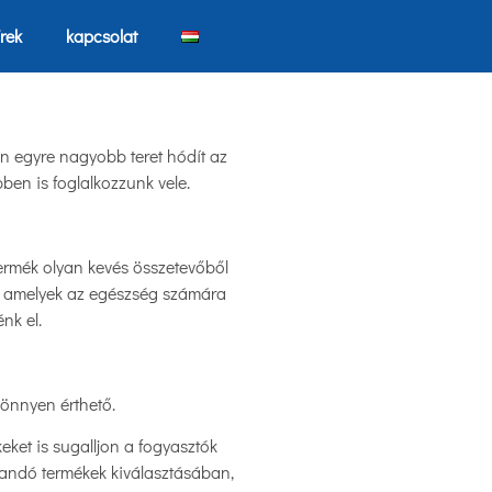
írek
kapcsolat
án egyre nagyobb teret hódít az
ben is foglalkozzunk vele.
termék olyan kevés összetevőből
k, amelyek az egészség számára
nk el.
könnyen érthető.
eket is sugalljon a fogyasztók
andó termékek kiválasztásában,