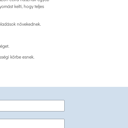
mást kelti, hogy teljes
 eladások növekednek.
séget.
sségi körbe esnek.