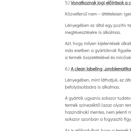
5.)
Vonatkoznak jogi előírások a c
Közvetlenül nem – áttételesen ige
Lényegében ez által egy pozitív t
megtévesztésére is alkalmas.
Azt, hogy milyen kijelentések alk
más esetben a gyártóknak figyele
a termék összetételével és minős
6.)
A clean labeling „problematika
Lényegében, mint láthatjuk, ez ál
befolyásolására is alkalmas.
A gyártók ugyanis sokszor tudato
termék színezéktől (azaz olyan te
használnak) mentes, nem jelenti 
sokszor azonban a fogyasztó figy
Az is előfordulhat, hogy a termék