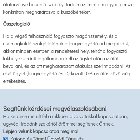
áfatörvénye hasonló szabályt tartalmaz, mint a magyar, persze
konkrétan meghatározva a küszöbértéket.
Összefoglaló
Ha a végső felhasználó fogyasztó magánszemély, és a
csomagküldő szolgáltatónak a lengyel gyártó ad megbízást,
akkor minden esetben a rendeltetési hely, tehát a fogyasztó
lakhelye szerinti tagállamban kell az ügylet után az áfát
bevallani, és az ott meghatározott áfakulcs szerint adózni. Az
első ügylet (lengyel gyártó és D) közötti 0%-os áfás közösségi
értékesítés.
Segítünk kérdései megválaszolásában!
Ha kérdése merült fel a cikkben olvasottakkal kapcsolatban,
ügyvédi irodánk szakértői örömmel segítenek Önnek.
Lépjen velünk kapcsolatba még ma!
Katona és Társai Ügyvédi Társulás