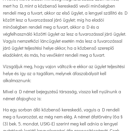
mert ha D, mint a közbenső kereskedő vevői minőségben
rendeli meg a fuvart, akkor az első ügylet, a lengyel szállító és D
között lesz a fuvarozással járó ügylet; míg ha eladói
minőségben rendeli meg a fuvart, akkor a D és a
végfelhasználó közötti ügylet az lesz a fuvarozással járó ügylet.
Vagyis nemzetközi láncügylet esetén más lesz a fuvarozással
járó ügylet teljesítési helye akkor, ha a közbenső szereplő
eladóként, és más, ha vevőként rendeli meg a fuvart.
Vizsgáljuk meg, hogy vajon változik-e ekkor az ügylet teljesítési
helye és így az a tagállam, melynek áfaszabályait kell
alkalmaznunk:
Mivel a D német bejegyzésű társaság, vissza kell nyúlnunk a
német áfajoghoz is:
Ha egy sorban álló közbenső kereskedő, vagyis a D rendeli
meg a fuvarozást, ez még nem elég. A német áfatörvény (6a §
(3) bek. 5. mondat, UStG-E) szerint meg kell adnia a lengyel
gyártónak (saját) lengyelországi áfa azonosítószámát. Csak