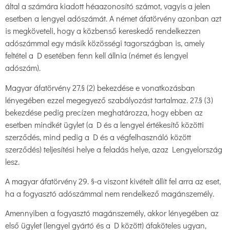
által a számára kiadott héaazonosító számot, vagyis a jelen
esetben a lengyel adószámát. A német áfatörvény azonban azt
is megköveteli, hogy a közbenső kereskedő rendelkezzen
adószámmal egy másik közösségi tagországban is, amely
feltétel a D esetében fenn kell állnia (német és lengyel
adószám).
Magyar áfatörvény 27.§ (2) bekezdése e vonatkozásban
lényegében ezzel megegyező szabályozást tartalmaz. 27.§ (3)
bekezdése pedig precízen meghatározza, hogy ebben az
esetben mindkét ügylet (a D és a lengyel értékesítő közötti
szerződés, mind pedig a D és a végfelhasználó között
szerződés) teljesítési helye a feladás helye, azaz Lengyelország
lesz.
A magyar áfatörvény 29. §-a viszont kivételt állít fel arra az eset,
ha a fogyasztó adószámmal nem rendelkező magánszemély.
Amennyiben a fogyasztó magánszemély, akkor lényegében az
első ügylet (lengyel gyártó és a D között) áfaköteles ugyan,