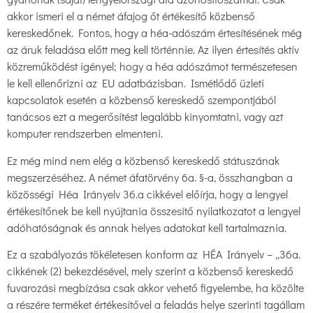
akkor ismeri el a német áfajog őt értékesítő közbenső
kereskedőnek. Fontos, hogy a héa-adószám értesítésének még
az áruk feladása előtt meg kell történnie. Az ilyen értesítés aktív
közreműködést igényel; hogy a héa adószámot természetesen
le kell ellenőrizni az EU adatbázisban. Ismétlődő üzleti
kapcsolatok esetén a közbenső kereskedő szempontjából
tanácsos ezt a megerősítést legalább kinyomtatni, vagy azt
komputer rendszerben elmenteni.
Ez még mind nem elég a közbenső kereskedő státuszának
megszerzéséhez. A német áfatörvény 6a. §-a, összhangban a
közösségi Héa Irányelv 36.a cikkével előírja, hogy a lengyel
értékesítőnek be kell nyújtania összesítő nyilatkozatot a lengyel
adóhatóságnak és annak helyes adatokat kell tartalmaznia.
Ez a szabályozás tökéletesen konform az HÉA Irányelv – „36a.
cikkének (2) bekezdésével, mely szerint a közbenső kereskedő
fuvarozási megbízása csak akkor vehető figyelembe, ha közölte
a részére terméket értékesítővel a feladás helye szerinti tagállam