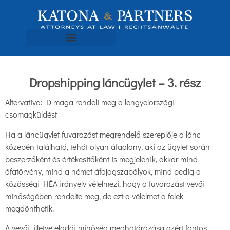
Dropshipping láncügylet – 3. rész
Altervatíva: D maga rendeli meg a lengyelországi
csomagküldést
Ha a láncügylet fuvarozást megrendelő szereplője a lánc
közepén található, tehát olyan áfaalany, aki az ügylet során
beszerzőként és értékesítőként is megjelenik, akkor mind
áfatörvény, mind a német áfajogszabályok, mind pedig a
közösségi HÉA irányelv vélelmezi, hogy a fuvarozást vevői
minőségében rendelte meg, de ezt a vélelmet a felek
megdönthetik.
A vevői, illetve eladói minőség meghatározása azért fontos,