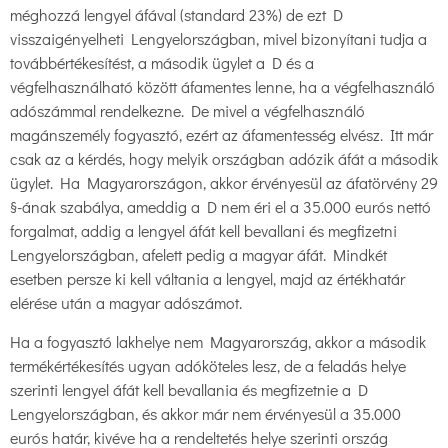
méghozzá lengyel áfával (standard 23%) de ezt D
visszaigényelheti Lengyelországban, mivel bizonyítani tudja a
továbbértékesítést, a második ügylet a D és a
végfelhasználható között áfamentes lenne, ha a végfelhasználó
adószámmal rendelkezne. De mivel a végfelhasználó
magánszemély fogyasztó, ezért az áfamentesség elvész. Itt már
csak az a kérdés, hogy melyik országban adózik áfát a második
ügylet. Ha Magyarországon, akkor érvényesül az áfatörvény 29
§-ának szabálya, ameddig a D nem éri el a 35.000 eurós nettó
forgalmat, addig a lengyel áfát kell bevallani és megfizetni
Lengyelországban, afelett pedig a magyar áfát. Mindkét
esetben persze ki kell váltania a lengyel, majd az értékhatár
elérése után a magyar adószámot.
Ha a fogyasztó lakhelye nem Magyarország, akkor a második
termékértékesítés ugyan adóköteles lesz, de a feladás helye
szerinti lengyel áfát kell bevallania és megfizetnie a D
Lengyelországban, és akkor már nem érvényesül a 35.000
eurós határ, kivéve ha a rendeltetés helye szerinti ország