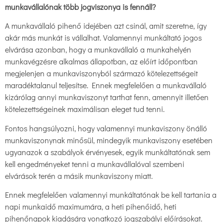
munkavállalónak több jogviszonya is fennáll?
A munkavállaló pihenő idejében azt csinál, amit szeretne, így
akár más munkát is vállalhat. Valamennyi munkáltató jogos
elvárása azonban, hogy a munkavállaló a munkahelyén
munkavégzésre alkalmas állapotban, az előírt időpontban
megjelenjen a munkaviszonyból származó kötelezettségeit
maradéktalanul teljesítse. Ennek megfelelően a munkavállaló
kizárólag annyi munkaviszonyt tarthat fenn, amennyit illetően
kötelezettségeinek maximálisan eleget tud tenni.
Fontos hangsúlyozni, hogy valamennyi munkaviszony önálló
munkaviszonynak minősül, mindegyik munkaviszony esetében
ugyanazok a szabályok érvényesek, egyik munkáltatónak sem
kell engedményeket tenni a munkavállalóval szembeni
elvárások terén a másik munkaviszony miatt.
Ennek megfelelően valamennyi munkáltatónak be kell tartania a
napi munkaidő maximumára, a heti pihenőidő, heti
pihenőnapok kiadására vonatkozó jogszabályi előírásokat.