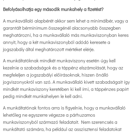
Befolyásolhatja egy második munkahely a fizetést?
A munkavállaló alapbérét akkor sem lehet a minimálbér, vagy a
garantált bérminimum összegénél alacsonyabb összegben
meghatározni, ha a munkavállaló más munkaviszonyban keres
annyit, hogy a két munkaviszonyból adódó keresete a
jogszabály által meghatározott mértéket elérje.
A munkáltatóknak mindkét munkaviszony esetén úgy kell
kezelnie a szabadságok és a táppénz elszámolását, hogy az
megfeleljen a jogszabályi előírásoknak, hiszen önálló
jogviszonyokról van szó. A munkavállaló kivett szabadságait így
mindkét munkaviszony keretében ki kell írni, a táppénzes papírt
pedig mindkét munkahelyen le kell adni.
A munkáltatónak fontos arra is figyelnie, hogy a munkavállaló
lehetőleg ne egyszerre végezze a párhuzamos
munkaviszonyból származó feladatait. Nem szerencsés a
munkáltató számára, ha például az asszisztensi feladatokat