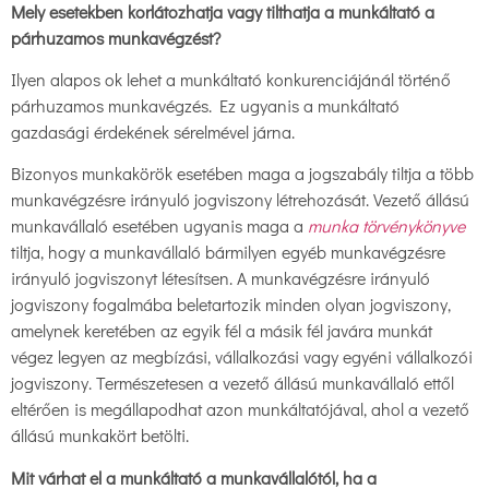
Mely esetekben korlátozhatja vagy tilthatja a munkáltató a
párhuzamos munkavégzést?
Ilyen alapos ok lehet a munkáltató konkurenciájánál történő
párhuzamos munkavégzés. Ez ugyanis a munkáltató
gazdasági érdekének sérelmével járna.
Bizonyos munkakörök esetében maga a jogszabály tiltja a több
munkavégzésre irányuló jogviszony létrehozását. Vezető állású
munkavállaló esetében ugyanis maga a
munka törvénykönyve
tiltja, hogy a munkavállaló bármilyen egyéb munkavégzésre
irányuló jogviszonyt létesítsen. A munkavégzésre irányuló
jogviszony fogalmába beletartozik minden olyan jogviszony,
amelynek keretében az egyik fél a másik fél javára munkát
végez legyen az megbízási, vállalkozási vagy egyéni vállalkozói
jogviszony. Természetesen a vezető állású munkavállaló ettől
eltérően is megállapodhat azon munkáltatójával, ahol a vezető
állású munkakört betölti.
Mit várhat el a munkáltató a munkavállalótól, ha a