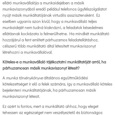
ellátó munkavállalója a munkaidejében a másik
munkaviszonyából eredő például telefonos ügyfélszolgálatot
nyújt másik munkáltatójának virtuális asszisztensként. Ez
esetben ugyanis azon kívül, hogy a munkavállaló teljes
munkaidejét nem tudná kiaknázni, a feladatok késedelmes
ellátásnak kockázata is felmerülhetne. Ha mindkét munkáltató
hozzájárul a fent említett párhuzamos feladatellátáshoz,
célszerű több munkáltató által létesített munkaviszonyt
létrehozni a munkavállalóval.
Köteles-e a munkavállaló tájékoztatni munkáltatóját arról, ha
párhuzamosan másik munkaviszonyt létesít?
A
munka törvénykönyve
általános együttműködési
kötelezettséget ír elő a felek számára, így a munkavállaló köteles
bejelenteni munkáltatójának, ha párhuzamosan másik
munkaviszonyt létesít.
Ez azért is fontos, mert a munkáltató ahhoz, hogy eleget
tehessen az egészséget nem veszélyeztető és biztonságos