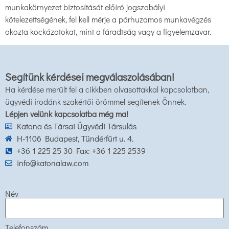
munkakörnyezet biztosítását előíró jogszabályi
kötelezettségének, fel kell mérje a párhuzamos munkavégzés
okozta kockázatokat, mint a fáradtság vagy a figyelemzavar.
Segítünk kérdései megválaszolásában!
Ha kérdése merült fel a cikkben olvasottakkal kapcsolatban,
ügyvédi irodánk szakértői örömmel segítenek Önnek.
Lépjen velünk kapcsolatba még ma!
Katona és Társai Ügyvédi Társulás
H-1106 Budapest, Tündérfürt u. 4.
+36 1 225 25 30 Fax: +36 1 225 2539
info@katonalaw.com
Név
Telefonszám