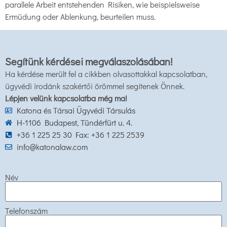
parallele Arbeit entstehenden Risiken, wie beispielsweise
Ermüdung oder Ablenkung, beurteilen muss.
Segítünk kérdései megválaszolásában!
Ha kérdése merült fel a cikkben olvasottakkal kapcsolatban,
ügyvédi irodánk szakértői örömmel segítenek Önnek.
Lépjen velünk kapcsolatba még ma!
Katona és Társai Ügyvédi Társulás
H-1106 Budapest, Tündérfürt u. 4.
+36 1 225 25 30 Fax: +36 1 225 2539
info@katonalaw.com
Név
Telefonszám