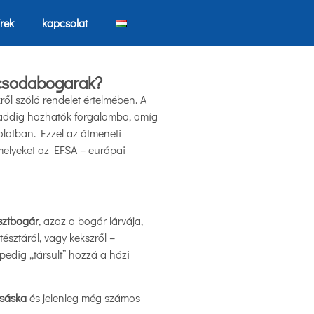
írek
kapcsolat
ó csodabogarak?
ről szóló rendelet értelmében. A
n addig hozhatók forgalomba, amíg
olatban. Ezzel az átmeneti
melyeket az EFSA – európai
sztbogár
, azaz a bogár lárvája,
észtáról, vagy kekszről –
pedig „társult” hozzá a házi
rsáska
és jelenleg még számos