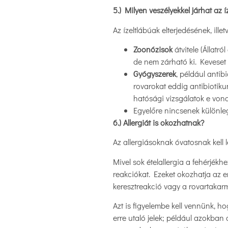
5.) Milyen veszélyekkel járhat az 
Az ízeltlábúak elterjedésének, ill
Zoonózisok
átvitele (Állatr
de nem zárható ki. Keveset 
Gyógyszerek
, például anti
rovarokat eddig antibiotik
hatósági vizsgálatok e von
Egyelőre nincsenek különl
6.) Allergiát is okozhatnak?
Az allergiásoknak óvatosnak kell 
Mivel sok ételallergia a fehérjékh
reakciókat. Ezeket okozhatja az
keresztreakció vagy a rovartakarm
Azt is figyelembe kell vennünk, h
erre utaló jelek; például azokban