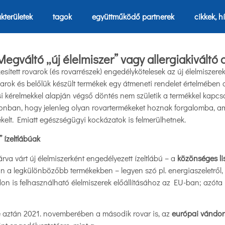
kterületek
tagok
együttműködő partnerek
cikkek, h
Megváltó „új élelmiszer” vagy allergiakivált
sített rovarok (és rovarrészek) engedélykötelesek az új élelmiszerek
arok és belőlük készült termékek egy átmeneti rendelet értelmébe
i kérelmekkel alapján végső döntés nem születik a termékkel kapcs
onban, hogy jelenleg olyan rovartermékeket hoznak forgalomba, a
kelt. Emiatt egészségügyi kockázatok is felmerülhetnek.
 ízeltlábúak
va várt új élelmiszerként engedélyezett ízeltlábú – a
közönséges li
n a legkülönbözőbb termékekben – legyen szó pl. energiaszeletről, t
n is felhasználható élelmiszerek előállításához az EU-ban; azóta 
e aztán 2021. novemberében a második rovar is, az
európai vándo