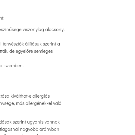
nt:
alószínűsége viszonylag alacsony,
tenyésztők állításuk szerint a
tták, de egyelőre semleges
kal szemben.
tása kiválthat-e allergiás
nysége, más allergénekkel való
tudósok szerint ugyanis vannak
az átlagosnál nagyobb arányban