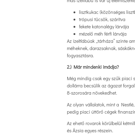
más ízeltlábú is vár új élelmiszer
lisztkukac (közönséges lisz
trópusi tücsök, szárítva
fekete katonalégy lárvája
mézelő méh férfi lárvája
Az ízeltlábúak „tárháza” szinte a
méheknek, darazsaknak, sáskákna
fogyasztásra.
2.) Már mindenki imádja?
Még mindig csak egy szűk piaci sz
dollárra becsülik az ágazat forgal
8-szorosára növekedhet.
Az olyan vállalatok, mint a Nestlé
pedig piaci úttörő cégek finanszír
Az ehető rovarok körülbelül kétmi
és Ázsia egyes részein.