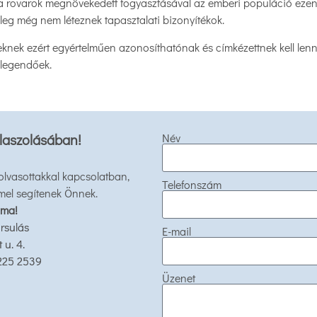
 rovarok megnövekedett fogyasztásával az emberi populáció ezen al
leg még nem léteznek tapasztalati bizonyítékok.
eknek ezért egyértelműen azonosíthatónak és címkézettnek kell lenn
elegendőek.
laszolásában!
Név
 olvasottakkal kapcsolatban,
Telefonszám
mel segítenek Önnek.
 ma!
rsulás
E-mail
u. 4.
 225 2539
Üzenet