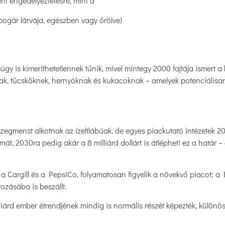
ként engedélyeztetésre, mint a
tbogár lárvája, egészben vagy őrölve)
múgy is kimeríthetetlennek tűnik, mivel mintegy 2000 fajtája ismert
k, tücsköknek, hernyóknak és kukacoknak – amelyek potenciálisan 
egmenst alkotnak az ízeltlábúak, de egyes piackutató intézetek 20
mát, 2030ra pedig akár a 8 milliárd dollárt is átlépheti ez a határ 
, a Cargill és a PepsiCo, folyamatosan figyelik a növekvő piacot; a
ozásába is beszállt.
lliárd ember étrendjének mindig is normális részét képezték, külön