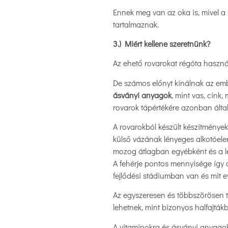
Ennek meg van az oka is, mivel a 
tartalmaznak.
3.) Miért kellene szeretnünk?
Az ehető rovarokat régóta használ
De számos előnyt kínálnak az em
ásványi anyagok
, mint vas, cink
rovarok tápértékére azonban által
A rovarokból készült készítmények 
külső vázának lényeges alkotóelem
mozog átlagban egyébként és a le
A fehérje pontos mennyisége így a 
fejlődési stádiumban van és mit e
Az egyszeresen és többszörösen t
lehetnek, mint bizonyos halfajták
A vitaminokra és ásványi anyago