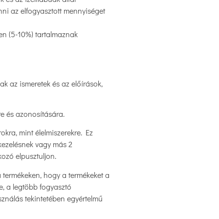
nni az elfogyasztott mennyiséget
en (5-10%) tartalmaznak
k az ismeretek és az előírások,
re és azonosítására.
okra, mint élelmiszerekre. Ez
őkezelésnek vagy más 2
ozó elpusztuljon.
a termékeken, hogy a termékeket a
e, a legtöbb fogyasztó
asználás tekintetében egyértelmű