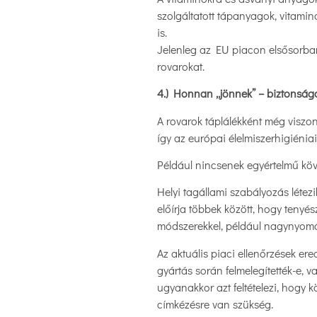
szolgáltatott tápanyagok, vitamin
is.
Jelenleg az EU piacon elsősorban
rovarokat.
4.) Honnan „jönnek” – biztonságo
A rovarok táplálékként még viszo
így az európai élelmiszerhigiénia
Például nincsenek egyértelmű köv
Helyi tagállami szabályozás létezi
előírja többek között, hogy teny
módszerekkel, például nagynyomás
Az aktuális piaci ellenőrzések e
gyártás során felmelegítették-e, 
ugyanakkor azt feltételezi, hogy k
címkézésre van szükség.