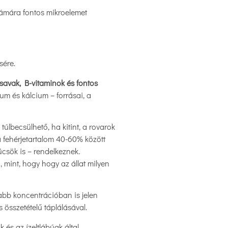
számára fontos mikroelemet
sére.
rsavak, B-vitaminok és fontos
ium és kálcium – forrásai, a
túlbecsülhető, ha kitint, a rovarok
 a fehérjetartalom 40-60% között
csök is – rendelkeznek.
, mint, hogy hogy az állat milyen
abb koncentrációban is jelen
 összetételű táplálásával.
s az ízeltlábúak által