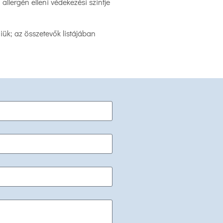
lergén elleni védekezési szintje
iük; az összetevők listájában