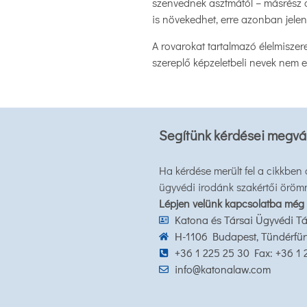
szenvednek asztmától – másrész a
is növekedhet, erre azonban jelen
A rovarokat tartalmazó élelmiszer
szereplő képzeletbeli nevek nem 
Segítünk kérdései megvá
Ha kérdése merült fel a cikkben
ügyvédi irodánk szakértői öröm
Lépjen velünk kapcsolatba még
Katona és Társai Ügyvédi Tá
H-1106 Budapest, Tündérfürt 
+36 1 225 25 30 Fax: +36 1
info@katonalaw.com