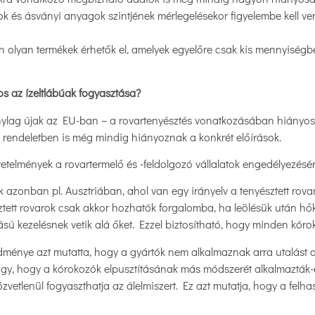
ok és ásványi anyagok szintjének mérlegelésekor figyelembe kell ve
 olyan termékek érhetők el, amelyek egyelőre csak kis mennyiségb
s az ízeltlábúak fogyasztása?
nylag újak az EU-ban – a rovartenyésztés vonatkozásában hiányosa
i rendeletben is még mindig hiányoznak a konkrét előírások.
etelmények a rovartermelő és -feldolgozó vállalatok engedélyezésé
k azonban pl. Ausztriában, ahol van egy irányelv a tenyésztett rovar
észtett rovarok csak akkor hozhatók forgalomba, ha leölésük után h
ú kezelésnek vetik alá őket. Ezzel biztosítható, hogy minden kórok
redménye azt mutatta, hogy a gyártók nem alkalmaznak arra utalást 
vagy, hogy a kórokozók elpusztításának más módszerét alkalmazták-
özvetlenül fogyaszthatja az álelmiszert. Ez azt mutatja, hogy a felh