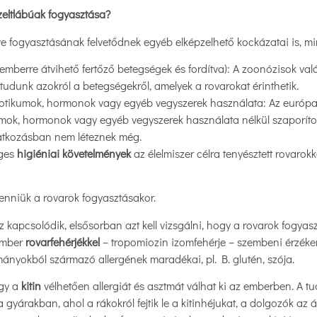
ízeltlábúak fogyasztása?
etve fogyasztásának felvetődnek egyéb elképzelhető kockázatai is, mi
ól emberre átvihető fertőző betegségek és fordítva): A zoonózisok v
tudunk azokról a betegségekről, amelyek a rovarokat érinthetik.
biotikumok, hormonok vagy egyéb vegyszerek használata: Az európai 
umok, hormonok vagy egyéb vegyszerek használata nélkül szaporíto
atkozásban nem léteznek még.
eges
higiéniai követelmények
az élelmiszer célra tenyésztett rovarok
lenniük a rovarok fogyasztásakor.
ez kapcsolódik, elsősorban azt kell vizsgálni, hogy a rovarok fogyasz
 ember
rovarfehérjékkel
– tropomiozin izomfehérje – szembeni érzéke
ányokból származó allergének maradékai, pl. B. glutén, szója.
ogy a
kitin
vélhetően allergiát és asztmát válhat ki az emberben. A 
 a gyárakban, ahol a rákokról fejtik le a kitinhéjukat, a dolgozók 