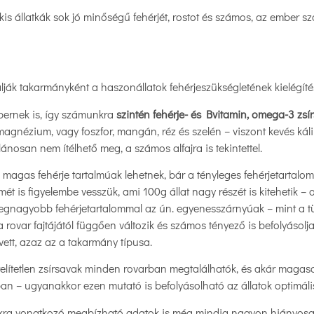
kis állatkák sok jó minőségű fehérjét, rostot és számos, az ember 
ják takarmányként a haszonállatok fehérjeszükségletének kielégíté
bernek is, így számunkra
szintén fehérje- és Bvitamin, omega-3 zsí
, magnézium, vagy foszfor, mangán, réz és szelén – viszont kevés kál
ánosan nem ítélhető meg, a számos alfajra is tekintettel.
magas fehérje tartalmúak lehetnek, bár a tényleges fehérjetartalom 
ét is figyelembe vesszük, ami 100g állat nagy részét is kitehetik –
gnagyobb fehérjetartalommal az ún. egyenesszárnyúak – mint a tü
rovar fajtájától függően változik és számos tényező is befolyásolja
vett, azaz az a takarmány típusa.
elítetlen zsírsavak minden rovarban megtalálhatók, és akár magas
ban – ugyanakkor ezen mutató is befolyásolható az állatok optimális
kra vonatkozó megbízható adatok is még mindig nagyon hiányosak é