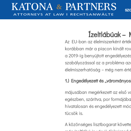
sza
Ízeltlábúak – 
Az EU-ban az élelmiszerként értéke
korábban már a piacon kínált rov
a 2019-ig benyújtott engedélyezés
szabályozással az a probléma az
élelmiszerhatóság – még nem érté
1.) Engedélyezett és „várományos”
májusában megérkezett az első vár
egészben, szárítva, por formájába
hivatalosan és engedélyezett módo
tücsök is.
A közönséges lisztbogarat követt