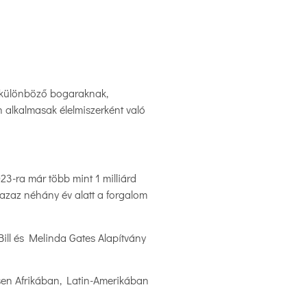
 a különböző bogaraknak,
alkalmasak élelmiszerként való
23-ra már több mint 1 milliárd
– azaz néhány év alatt a forgalom
 Bill és Melinda Gates Alapítvány
ösen Afrikában, Latin-Amerikában