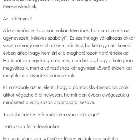
tevékenykednek.
Az időtényező
A kkv-minősítés kapcsán sokan tévednek, ha nem ismerik az
úgynevezett „kétéves szabályt”. Ez szerint egy vállalkozás akkor
veszíti el vagy nyeri el a kkv-minősítést, ha két egymást követő
évben átlépi vagy nem éri el a meghatározott határértékeket.
Ha tehát van egy kiugró év, még nem biztos, hogy a kategória
megváltozik, mert a változáshoz két egymást követő évben kell
megfelelni a kívánt kritériumoknak.
Ez a szabály azt is jelenti, hogy a pontos kkv-besorolás csak
akkor végezhető el helyesen, ha minden évben elvégezzük a
minősítést a vállalkozás alapításától kezdve.
További értékes információkra van szüksége?
Iratkozzon fel hírlevelünkre
Ha segítségre van szüksége, lépjen velünk kapcsolatba.