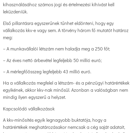
kihasználásához számos jogi és értelmezési kihívást kell
leküzdeniük.
Első pillantásra egyszerűnek tűnhet eldönteni, hogy egy
vállalkozás kkv-e vagy sem. A törvény három fő mutatót határoz
meg:
– A munkavállalói létszám nem haladja meg a 250 főt;
– Az éves nettó árbevétel legfeljebb 50 millió euró;
– A mérlegfőösszeg legfeljebb 43 millió euró.
Ha a vállalkozás megfelel a létszám- és a pénzügyi határértékek
egyikének, akkor kkv-nak minősül. Azonban a valóságban nem
mindig ilyen egyszerű a helyzet.
Kapcsolódó vállalkozások
A kkv-minősítés egyik legnagyobb buktatója, hogy a
határértékek meghatározásakor nemcsak a cég saját adatait,