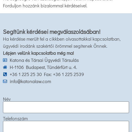
Forduljon hozzánk bizalommal kérdéseivel.
Segítünk kérdései megválaszolásában!
Ha kérdése merült fel a cikkben olvasottakkal kapcsolatban,
ügyvédi irodánk szakértői örömmel segítenek Önnek.
Lépjen velünk kapcsolatba még ma!
Katona és Társai Ügyvédi Társulás
H-1106 Budapest, Tündérfürt u. 4.
+36 1 225 25 30 Fax: +36 1 225 2539
info@katonalaw.com
Név
Telefonszám