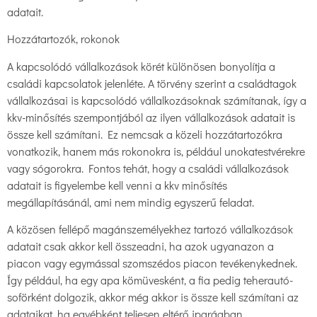
adatait.
Hozzátartozók, rokonok
A kapcsolódó vállalkozások körét különösen bonyolítja a
családi kapcsolatok jelenléte. A törvény szerint a családtagok
vállalkozásai is kapcsolódó vállalkozásoknak számítanak, így a
kkv-minősítés szempontjából az ilyen vállalkozások adatait is
össze kell számítani. Ez nemcsak a közeli hozzátartozókra
vonatkozik, hanem más rokonokra is, például unokatestvérekre
vagy sógorokra. Fontos tehát, hogy a családi vállalkozások
adatait is figyelembe kell venni a kkv minősítés
megállapításánál, ami nem mindig egyszerű feladat.
A közösen fellépő magánszemélyekhez tartozó vállalkozások
adatait csak akkor kell összeadni, ha azok ugyanazon a
piacon vagy egymással szomszédos piacon tevékenykednek.
Így például, ha egy apa kömüvesként, a fia pedig teherautó-
soförként dolgozik, akkor még akkor is össze kell számítani az
adataikat, ha egyébként teljesen eltérő iparágban