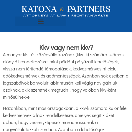
Kkv vagy nem kkv?
A magyar kis- és középvállalkozások (kkv -k) számára számos
előny áll rendelkezésre, mint például pályázati lehetőségek,
vissza nem térítendő támogatások, kedvezményes hitelek,
adókedvezmények és adómentességek. Azonban sok esetben a
jogszabályok bonyolult labirintusán kell végig navigálniuk
azoknak, akik szeretnék megtudni, hogy valóban kkv-ként
minősülnek-e.
Hazánkban, mint más országokban, a kkv-k számára különféle
kedvezmények állnak rendelkezésre, amelyek segítik őket
abban, hogy versenyképesek maradhassanak a
nagyvállalatokkal szemben. Azonban a lehetőségek