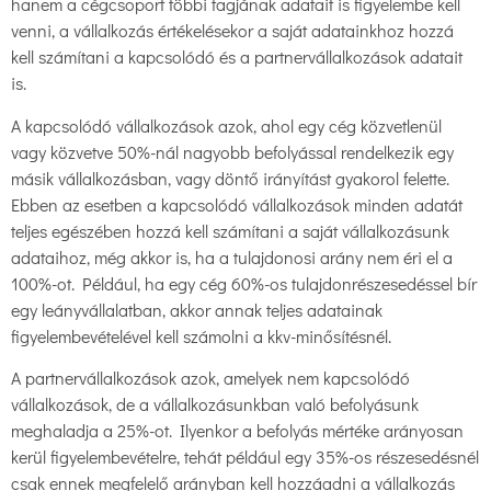
hanem a cégcsoport többi tagjának adatait is figyelembe kell
venni, a vállalkozás értékelésekor a saját adatainkhoz hozzá
kell számítani a kapcsolódó és a partnervállalkozások adatait
is.
A kapcsolódó vállalkozások azok, ahol egy cég közvetlenül
vagy közvetve 50%-nál nagyobb befolyással rendelkezik egy
másik vállalkozásban, vagy döntő irányítást gyakorol felette.
Ebben az esetben a kapcsolódó vállalkozások minden adatát
teljes egészében hozzá kell számítani a saját vállalkozásunk
adataihoz, még akkor is, ha a tulajdonosi arány nem éri el a
100%-ot. Például, ha egy cég 60%-os tulajdonrészesedéssel bír
egy leányvállalatban, akkor annak teljes adatainak
figyelembevételével kell számolni a kkv-minősítésnél.
A partnervállalkozások azok, amelyek nem kapcsolódó
vállalkozások, de a vállalkozásunkban való befolyásunk
meghaladja a 25%-ot. Ilyenkor a befolyás mértéke arányosan
kerül figyelembevételre, tehát például egy 35%-os részesedésnél
csak ennek megfelelő arányban kell hozzáadni a vállalkozás