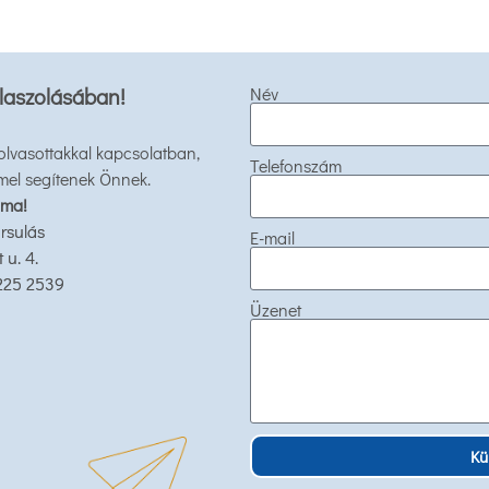
laszolásában!
Név
 olvasottakkal kapcsolatban,
Telefonszám
mel segítenek Önnek.
 ma!
rsulás
E-mail
u. 4.
 225 2539
Üzenet
Kü