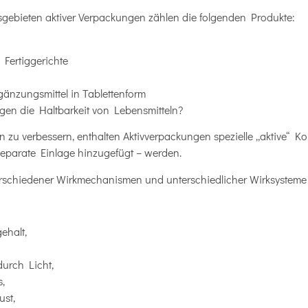
ebieten aktiver Verpackungen zählen die folgenden Produkte:
 Fertiggerichte
nzungsmittel in Tablettenform
gen die Haltbarkeit von Lebensmitteln?
n zu verbessern, enthalten Aktivverpackungen spezielle „aktive“ K
 separate Einlage hinzugefügt – werden.
rschiedener Wirkmechanismen und unterschiedlicher Wirksysteme
ehalt,
urch Licht,
,
ust,