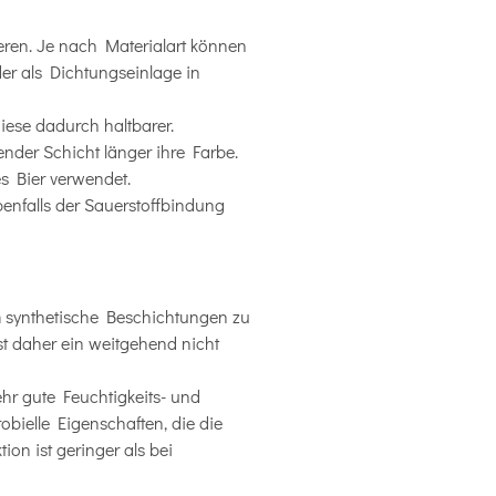
eren. Je nach Materialart können
er als Dichtungseinlage in
iese dadurch haltbarer.
ender Schicht länger ihre Farbe.
s Bier verwendet.
benfalls der Sauerstoffbindung
um synthetische Beschichtungen zu
st daher ein weitgehend nicht
ehr gute Feuchtigkeits- und
obielle Eigenschaften, die die
on ist geringer als bei