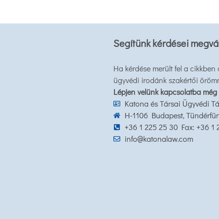
Segítünk kérdései megvá
Ha kérdése merült fel a cikkben
ügyvédi irodánk szakértői öröm
Lépjen velünk kapcsolatba még
Katona és Társai Ügyvédi Tá
H-1106 Budapest, Tündérfürt 
+36 1 225 25 30 Fax: +36 1
info@katonalaw.com