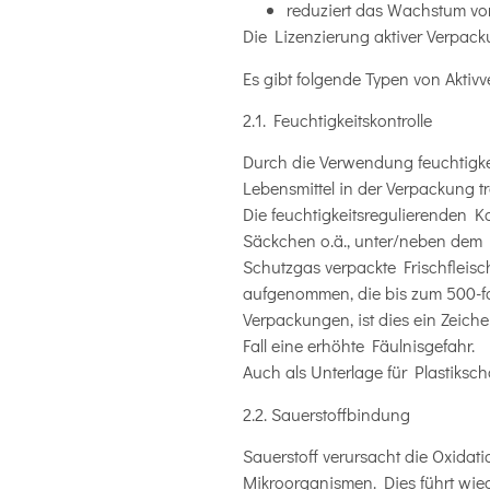
reduziert das Wachstum vo
Die Lizenzierung aktiver Verpac
Es gibt folgende Typen von Aktiv
2.1. Feuchtigkeitskontrolle
Durch die Verwendung feuchtigkei
Lebensmittel in der Verpackung t
Die feuchtigkeitsregulierenden 
Säckchen o.ä., unter/neben dem P
Schutzgas verpackte Frischfleisch
aufgenommen, die bis zum 500-fa
Verpackungen, ist dies ein Zeich
Fall eine erhöhte Fäulnisgefahr.
Auch als Unterlage für Plastiksc
2.2. Sauerstoffbindung
Sauerstoff verursacht die Oxidat
Mikroorganismen. Dies führt wie