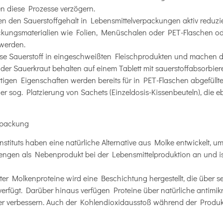
n diese Prozesse verzögern.
en den Sauerstoffgehalt in Lebensmittelverpackungen aktiv reduzi
packungsmaterialien wie Folien, Menüschalen oder PET-Flaschen od
 werden.
ise Sauerstoff in eingeschweißten Fleischprodukten und machen d
der Sauerkraut behalten auf einem Tablett mit sauerstoffabsorbier
tigen Eigenschaften werden bereits für in PET-Flaschen abgefüllte
r sog. Platzierung von Sachets (Einzeldosis-Kissenbeuteln), die e
erpackung
nstituts haben eine natürliche Alternative aus Molke entwickelt, 
Mengen als Nebenprodukt bei der Lebensmittelproduktion an und i
r Molkenproteine ​​wird eine Beschichtung hergestellt, die über s
erfügt. Darüber hinaus verfügen Proteine ​​über natürliche antimikr
ter verbessern. Auch der Kohlendioxidausstoß während der Produkti