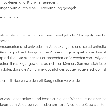
n Bakterien und Krankheitserregern.
kungen wird durch eine EU-Verordnung geregelt.
verpackungen:
tsregulierender Materialien wie Kieselgel oder Stärkepolymere hä
rocken.
Komponenten sind entweder im Verpackungsmaterial selbst enthalte
rodukt platziert. Ein gängiges Anwendungsbeispiel ist der Einsat
produkte. Die mit der Zeit austretenden Säfte werden von Polyacry
chen ihres Eigengewichts aufnehmen können. Sammelt sich jedoch
en dafür, dass die Aufnahmekapazität der Saugeinlage erschöpft is
halen mit Beeren werden oft Saugmatten verwendet.
ion von Lebensmitteln und beschleunigt das Wachstum aerober (sa
derum zum Verderben von Lebensmitteln. Niedrigere Sauerstoffkon