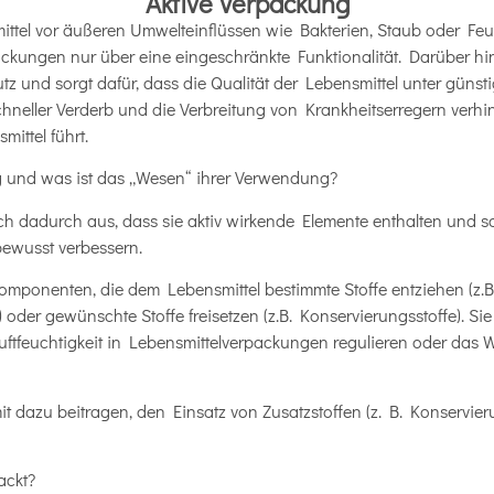
Aktive Verpackung
tel vor äußeren Umwelteinflüssen wie Bakterien, Staub oder Feu
ackungen nur über eine eingeschränkte Funktionalität. Darüber hin
tz und sorgt dafür, dass die Qualität der Lebensmittel unter gün
schneller Verderb und die Verbreitung von Krankheitserregern verhi
mittel führt.
ng und was ist das „Wesen“ ihrer Verwendung?
ch dadurch aus, dass sie aktiv wirkende Elemente enthalten und
bewusst verbessern.
mponenten, die dem Lebensmittel bestimmte Stoffe entziehen (z.B. 
oder gewünschte Stoffe freisetzen (z.B. Konservierungsstoffe). Sie
uftfeuchtigkeit in Lebensmittelverpackungen regulieren oder das
 dazu beitragen, den Einsatz von Zusatzstoffen (z. B. Konservieru
ackt?