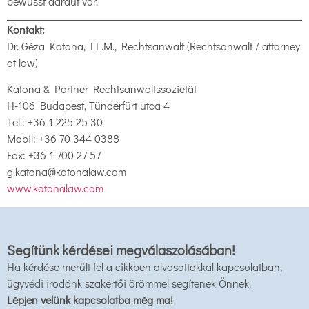
bewusst darauf vor.
Kontakt:
Dr. Géza Katona, LL.M., Rechtsanwalt (Rechtsanwalt / attorney
at law)
Katona & Partner Rechtsanwaltssozietät
H-106 Budapest, Tündérfürt utca 4
Tel.: +36 1 225 25 30
Mobil: +36 70 344 0388
Fax: +36 1 700 27 57
g.katona@katonalaw.com
www.katonalaw.com
Segítünk kérdései megválaszolásában!
Ha kérdése merült fel a cikkben olvasottakkal kapcsolatban,
ügyvédi irodánk szakértői örömmel segítenek Önnek.
Lépjen velünk kapcsolatba még ma!