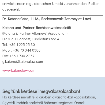
entwickelnden regulatorischen Umfeld zunehmenden Risiken
ausgesetzt.
Dr. Katona Géza, LL.M., Rechtsanwalt (Attorney at Law)
Katona und Partner Rechtsanwaltssozietät
(Katona & Partner Attorneys‘ Association)
H-1106 Budapest, Tündérfürt utca 4.
Tel.: +36 1 225 25 30
Mobil: +36 70 344 0388
Fax: +36 1 700 27 57
g.katona@katonalaw.com
www.katonalaw.com
Segítünk kérdései megválaszolásában!
Ha kérdése merült fel a cikkben olvasottakkal kapcsolatban,
ügyvédi irodánk szakértői örömmel segítenek Önnek.