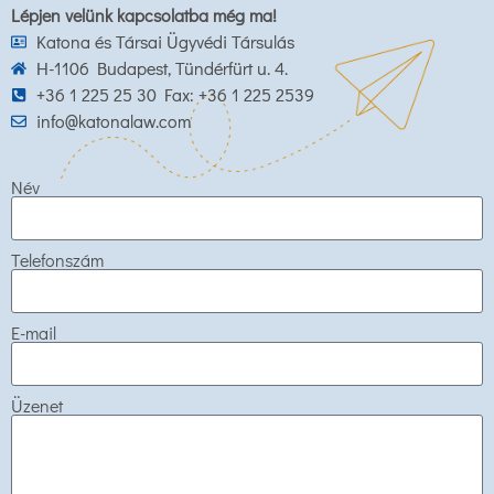
Lépjen velünk kapcsolatba még ma!
Katona és Társai Ügyvédi Társulás
H-1106 Budapest, Tündérfürt u. 4.
+36 1 225 25 30 Fax: +36 1 225 2539
info@katonalaw.com
Név
Telefonszám
E-mail
Üzenet