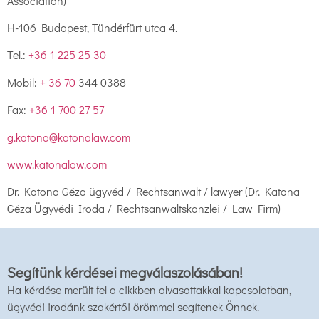
Association)
H-106 Budapest, Tündérfürt utca 4.
Tel.:
+36 1 225 25 30
Mobil:
+ 36 70
344 0388
Fax:
+36 1 700 27 57
g.katona@katonalaw.com
www.katonalaw.com
Dr. Katona Géza ügyvéd / Rechtsanwalt / lawyer (Dr. Katona
Géza Ügyvédi Iroda / Rechtsanwaltskanzlei / Law Firm)
Segítünk kérdései megválaszolásában!
Ha kérdése merült fel a cikkben olvasottakkal kapcsolatban,
ügyvédi irodánk szakértői örömmel segítenek Önnek.