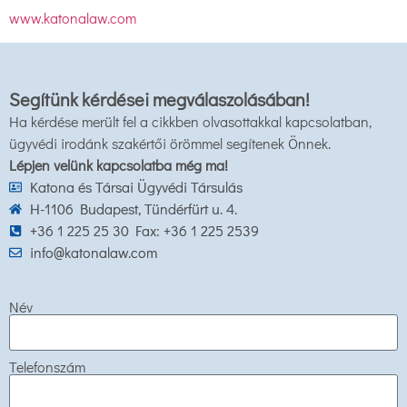
www.katonalaw.com
Segítünk kérdései megválaszolásában!
Ha kérdése merült fel a cikkben olvasottakkal kapcsolatban,
ügyvédi irodánk szakértői örömmel segítenek Önnek.
Lépjen velünk kapcsolatba még ma!
Katona és Társai Ügyvédi Társulás
H-1106 Budapest, Tündérfürt u. 4.
+36 1 225 25 30 Fax: +36 1 225 2539
info@katonalaw.com
Név
Telefonszám