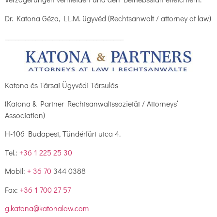
Dr. Katona Géza, LL.M. ügyvéd (Rechtsanwalt / attorney at law)
___________________________________
Katona és Társai Ügyvédi Társulás
(Katona & Partner Rechtsanwaltssozietät / Attorneys‘
Association)
H-106 Budapest, Tündérfürt utca 4.
Tel.:
+36 1 225 25 30
Mobil:
+ 36 70
344 0388
Fax:
+36 1 700 27 57
g.katona@katonalaw.com