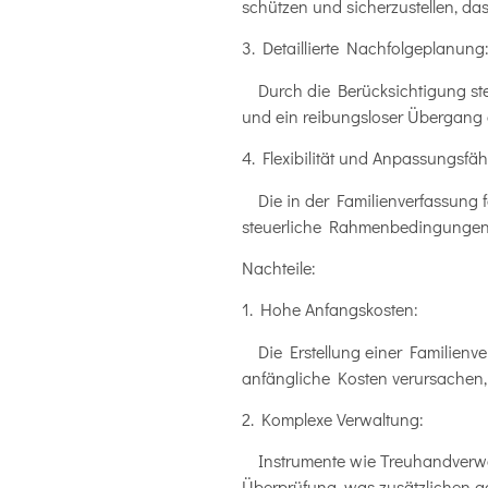
schützen und sicherzustellen, da
3. Detaillierte Nachfolgeplanung
Durch die Berücksichtigung ste
und ein reibungsloser Übergang 
4. Flexibilität und Anpassungsfäh
Die in der Familienverfassung fe
steuerliche Rahmenbedingungen 
Nachteile:
1. Hohe Anfangskosten:
Die Erstellung einer Familienv
anfängliche Kosten verursachen, 
2. Komplexe Verwaltung:
Instrumente wie Treuhandverwalt
Überprüfung, was zusätzlichen a