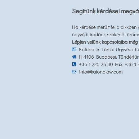
Segítünk kérdései megvá
Ha kérdése merült fel a cikkben
ügyvédi irodánk szakértői öröm
Lépjen velünk kapcsolatba még
Katona és Társai Ügyvédi Tá
H-1106 Budapest, Tündérfürt 
+36 1 225 25 30 Fax: +36 1
info@katonalaw.com