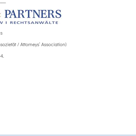
___
ás
ozietät / Attorneys‘ Association)
 4.