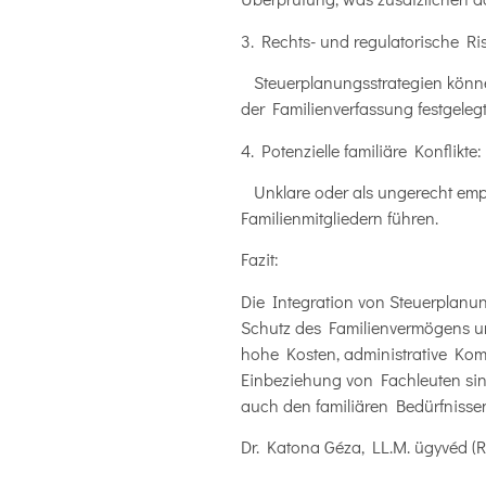
3. Rechts- und regulatorische Ris
Steuerplanungsstrategien könne
der Familienverfassung festgel
4. Potenzielle familiäre Konflikte:
Unklare oder als ungerecht emp
Familienmitgliedern führen.
Fazit:
Die Integration von Steuerplanung
Schutz des Familienvermögens un
hohe Kosten, administrative Komp
Einbeziehung von Fachleuten sind
auch den familiären Bedürfnissen
Dr. Katona Géza, LL.M. ügyvéd (R