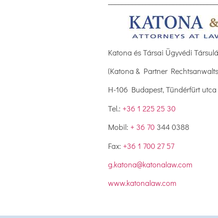
________________________________
Katona és Társai Ügyvédi Társul
(Katona & Partner Rechtsanwaltss
H-106 Budapest, Tündérfürt utca
Tel.:
+36 1 225 25 30
Mobil:
+ 36 70
344 0388
Fax:
+36 1 700 27 57
g.katona@katonalaw.com
www.katonalaw.com