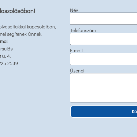
laszolásában!
Név
 olvasottakkal kapcsolatban,
Telefonszám
mel segítenek Önnek.
 ma!
rsulás
E-mail
u. 4.
 225 2539
Üzenet
Kü