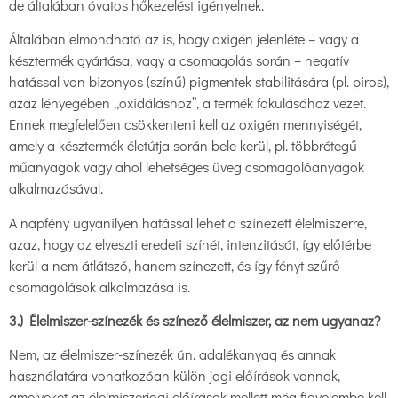
de általában óvatos hőkezelést igényelnek.
Általában elmondható az is, hogy oxigén jelenléte – vagy a
késztermék gyártása, vagy a csomagolás során – negatív
hatással van bizonyos (színű) pigmentek stabilitására (pl. piros),
azaz lényegében „oxidáláshoz”, a termék fakulásához vezet.
Ennek megfelelően csökkenteni kell az oxigén mennyiségét,
amely a késztermék életútja során bele kerül, pl. többrétegű
műanyagok vagy ahol lehetséges üveg csomagolóanyagok
alkalmazásával.
A napfény ugyanilyen hatással lehet a színezett élelmiszerre,
azaz, hogy az elveszti eredeti színét, intenzitását, így előtérbe
kerül a nem átlátszó, hanem színezett, és így fényt szűrő
csomagolások alkalmazása is.
3.) Élelmiszer-színezék és színező élelmiszer, az nem ugyanaz?
Nem, az élelmiszer-színezék ún. adalékanyag és annak
használatára vonatkozóan külön jogi előírások vannak,
amelyeket az élelmiszerjogi előírások mellett még figyelembe kell