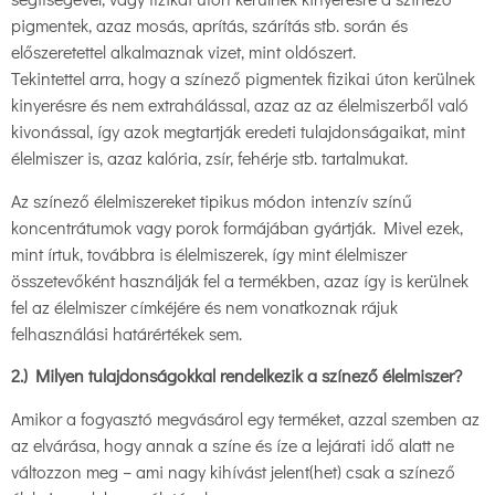
pigmentek, azaz mosás, aprítás, szárítás stb. során és
előszeretettel alkalmaznak vizet, mint oldószert.
Tekintettel arra, hogy a színező pigmentek fizikai úton kerülnek
kinyerésre és nem extrahálással, azaz az az élelmiszerből való
kivonással, így azok megtartják eredeti tulajdonságaikat, mint
élelmiszer is, azaz kalória, zsír, fehérje stb. tartalmukat.
Az színező élelmiszereket tipikus módon intenzív színű
koncentrátumok vagy porok formájában gyártják. Mivel ezek,
mint írtuk, továbbra is élelmiszerek, így mint élelmiszer
összetevőként használják fel a termékben, azaz így is kerülnek
fel az élelmiszer címkéjére és nem vonatkoznak rájuk
felhasználási határértékek sem.
2.) Milyen tulajdonságokkal rendelkezik a színező élelmiszer?
Amikor a fogyasztó megvásárol egy terméket, azzal szemben az
az elvárása, hogy annak a színe és íze a lejárati idő alatt ne
változzon meg – ami nagy kihívást jelent(het) csak a színező