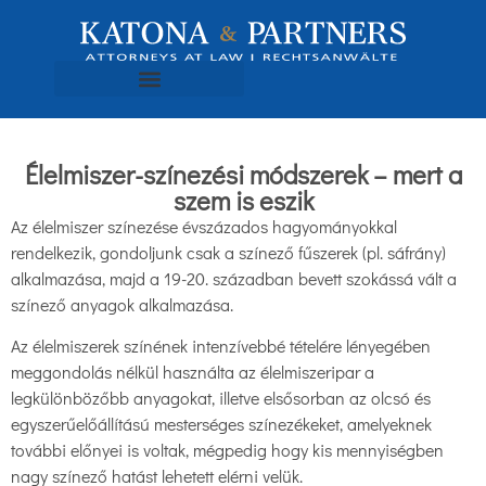
Élelmiszer-színezési módszerek – mert a
szem is eszik
Az élelmiszer színezése évszázados hagyományokkal
rendelkezik, gondoljunk csak a színező fűszerek (pl. sáfrány)
alkalmazása, majd a 19-20. században bevett szokássá vált a
színező anyagok alkalmazása.
Az élelmiszerek színének intenzívebbé tételére lényegében
meggondolás nélkül használta az élelmiszeripar a
legkülönbözőbb anyagokat, illetve elsősorban az olcsó és
egyszerűelőállítású mesterséges színezékeket, amelyeknek
további előnyei is voltak, mégpedig hogy kis mennyiségben
nagy színező hatást lehetett elérni velük.