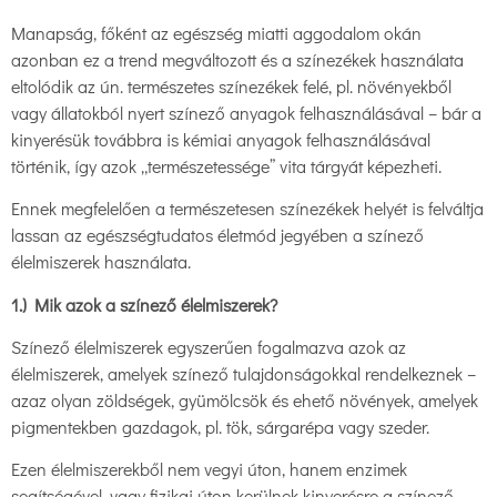
Manapság, főként az egészség miatti aggodalom okán
azonban ez a trend megváltozott és a színezékek használata
eltolódik az ún. természetes színezékek felé, pl. növényekből
vagy állatokból nyert színező anyagok felhasználásával – bár a
kinyerésük továbbra is kémiai anyagok felhasználásával
történik, így azok „természetessége” vita tárgyát képezheti.
Ennek megfelelően a természetesen színezékek helyét is felváltja
lassan az egészségtudatos életmód jegyében a színező
élelmiszerek használata.
1.) Mik azok a színező élelmiszerek?
Színező élelmiszerek egyszerűen fogalmazva azok az
élelmiszerek, amelyek színező tulajdonságokkal rendelkeznek –
azaz olyan zöldségek, gyümölcsök és ehető növények, amelyek
pigmentekben gazdagok, pl. tök, sárgarépa vagy szeder.
Ezen élelmiszerekből nem vegyi úton, hanem enzimek
segítségével, vagy fizikai úton kerülnek kinyerésre a színező