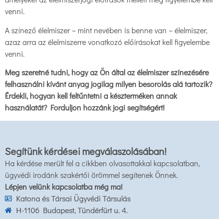
venni.
A színező élelmiszer – mint nevében is benne van – élelmiszer,
azaz arra az élelmiszerre vonatkozó előírásokat kell figyelembe
venni.
Meg szeretné tudni, hogy az Ön által az élelmiszer színezésére
felhasználni kívánt anyag jogilag milyen besorolás alá tartozik?
Érdekli, hogyan kell feltűntetni a készterméken annak
használatát? Forduljon hozzánk jogi segítségért!
Segítünk kérdései megválaszolásában!
Ha kérdése merült fel a cikkben olvasottakkal kapcsolatban,
ügyvédi irodánk szakértői örömmel segítenek Önnek.
Lépjen velünk kapcsolatba még ma!
Katona és Társai Ügyvédi Társulás
H-1106 Budapest, Tündérfürt u. 4.