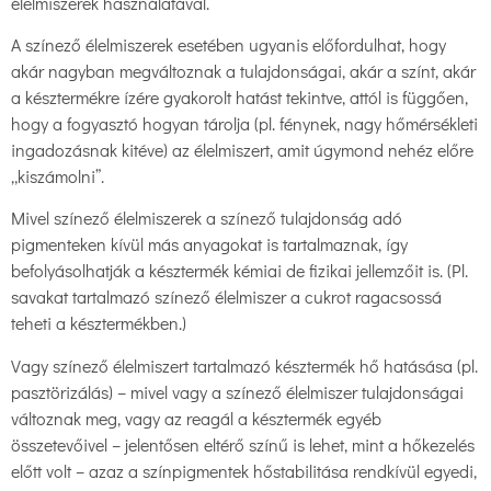
élelmiszerek használatával.
A színező élelmiszerek esetében ugyanis előfordulhat, hogy
akár nagyban megváltoznak a tulajdonságai, akár a színt, akár
a késztermékre ízére gyakorolt hatást tekintve, attól is függően,
hogy a fogyasztó hogyan tárolja (pl. fénynek, nagy hőmérsékleti
ingadozásnak kitéve) az élelmiszert, amit úgymond nehéz előre
„kiszámolni”.
Mivel színező élelmiszerek a színező tulajdonság adó
pigmenteken kívül más anyagokat is tartalmaznak, így
befolyásolhatják a késztermék kémiai de fizikai jellemzőit is. (Pl.
savakat tartalmazó színező élelmiszer a cukrot ragacsossá
teheti a késztermékben.)
Vagy színező élelmiszert tartalmazó késztermék hő hatásása (pl.
pasztörizálás) – mivel vagy a színező élelmiszer tulajdonságai
változnak meg, vagy az reagál a késztermék egyéb
összetevőivel – jelentősen eltérő színű is lehet, mint a hőkezelés
előtt volt – azaz a színpigmentek hőstabilitása rendkívül egyedi,