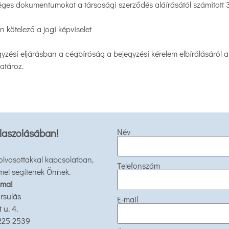
éges dokumentumokat a társasági szerződés aláírásától számított 3
 kötelező a jogi képviselet
gyzési eljárásban a cégbíróság a bejegyzési kérelem elbírálásáról 
atároz.
laszolásában!
Név
 olvasottakkal kapcsolatban,
Telefonszám
mel segítenek Önnek.
 ma!
rsulás
E-mail
u. 4.
 225 2539