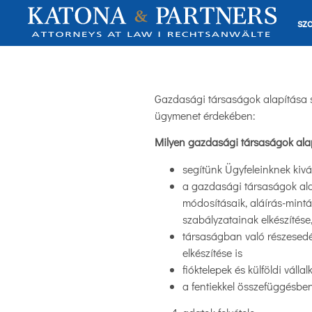
sza
Gazdasági társaságok alapítása s
ügymenet érdekében:
Milyen gazdasági társaságok alapít
segítünk Ügyfeleinknek kivá
a gazdasági társaságok ala
módosításaik, aláírás-minták
szabályzatainak elkészítés
társaságban való részesedé
elkészítése is
fióktelepek és külföldi váll
a fentiekkel összefüggésben 