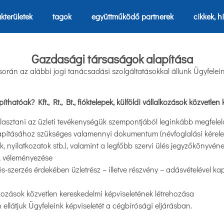
kterületek
tagok
együttműködő partnerek
cikkek, h
Gazdasági társaságok alapítása
orán az alábbi jogi tanácsadási szolgáltatásokkal állunk Ügyfelei
hatóak? Kft., Rt., Bt., fióktelepek, külföldi vállalkozások közvetlen
lasztani az üzleti tevékenységük szempontjából leginkább megfelel
pításához szükséges valamennyi dokumentum (névfoglalási kérelem
, nyilatkozatok stb.), valamint a legfőbb szervi ülés jegyzőkönyvén
e, véleményezése
s-szerzés érdekében üzletrész – illetve részvény – adásvételével 
alkozások közvetlen kereskedelmi képviseletének létrehozása
ellátjuk Ügyfeleink képviseletét a cégbírósági eljárásban.