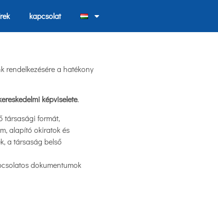
írek
kapcsolat
nk rendelkezésére a hatékony
 kereskedelmi képviselete
.
ő társasági formát,
, alapító okiratok és
ek, a társaság belső
kapcsolatos dokumentumok