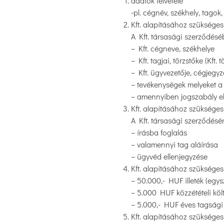
adatok felvétele
-pl. cégnév, székhely, tagok,
Kft. alapításához szükséges 
A Kft. társasági szerződésé
– Kft. cégneve, székhelye
– Kft. tagjai, törzstőke (Kf
– Kft. ügyvezetője, cégjegy
– tevékenységek melyeket a 
– amennyiben jogszabály elő
Kft. alapításához szükséges
A Kft. társasági szerződésé
– írásba foglalás
– valamennyi tag aláírása
– ügyvéd ellenjegyzése
Kft. alapításához szükséges 
– 50.000,- HUF illeték (egys
– 5.000 HUF közzétételi költ
– 5.000,- HUF éves tagsági
Kft. alapításához szüksége