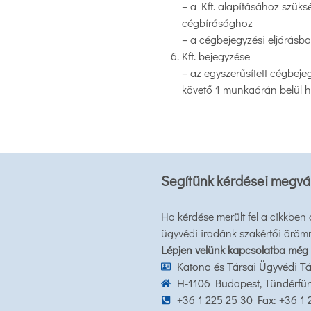
– a Kft. alapításához szüks
cégbírósághoz
– a cégbejegyzési eljárásban
Kft. bejegyzése
– az egyszerűsített cégbeje
követő 1 munkaórán belül h
Segítünk kérdései megvá
Ha kérdése merült fel a cikkben
ügyvédi irodánk szakértői öröm
Lépjen velünk kapcsolatba még
Katona és Társai Ügyvédi Tá
H-1106 Budapest, Tündérfürt 
+36 1 225 25 30 Fax: +36 1