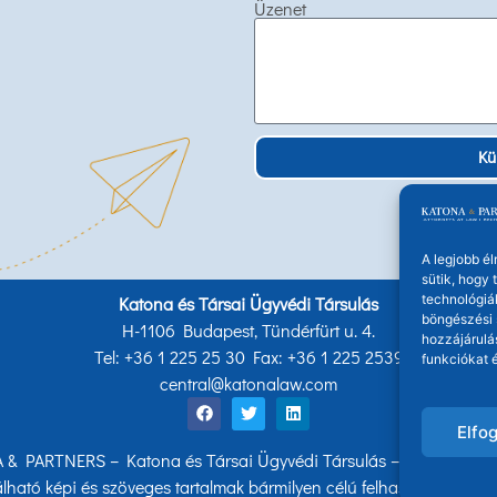
Üzenet
Kü
A legjobb é
sütik, hogy
technológiá
Katona és Társai Ügyvédi Társulás
böngészési 
H-1106 Budapest, Tündérfürt u. 4.
hozzájárulá
Tel: +36 1 225 25 30 Fax: +36 1 225 2539
funkciókat é
central@katonalaw.com
Elfo
& PARTNERS – Katona és Társai Ügyvédi Társulás – Minden jog f
lható képi és szöveges tartalmak bármilyen célú felhasználása eng