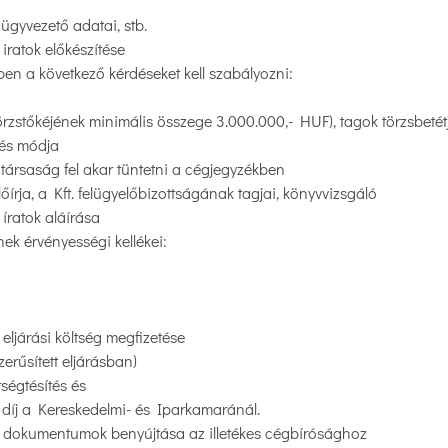
 ügyvezető adatai, stb.
iratok előkészítése
ben a következő kérdéseket kell szabályozni:
t. törzstőkéjének minimális összege 3.000.000,- HUF), tagok törzsbetét
zés módja
társaság fel akar tüntetni a cégjegyzékben
írja, a Kft. felügyelőbizottságának tagjai, könyvvizsgáló
 íratok aláírása
nek érvényességi kellékei:
eljárási költség megfizetése
zerűsített eljárásban)
ségtésítés és
 díj a Kereskedelmi- és Iparkamaránál.
s dokumentumok benyújtása az illetékes cégbírósághoz