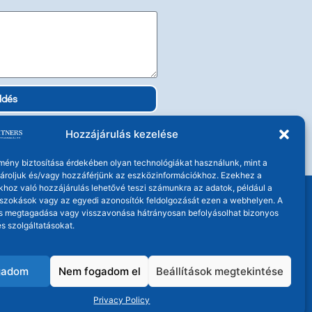
ldés
Hozzájárulás kezelése
lmény biztosítása érdekében olyan technológiákat használunk, mint a
 tároljuk és/vagy hozzáférjünk az eszközinformációkhoz. Ezekhez a
khoz való hozzájárulás lehetővé teszi számunkra az adatok, például a
szokások vagy az egyedi azonosítók feldolgozását ezen a webhelyen. A
s megtagadása vagy visszavonása hátrányosan befolyásolhat bizonyos
s szolgáltatásokat.
gadom
Nem fogadom el
Beállítások megtekintése
enntartva!
Privacy Policy
edélyhez kötött!