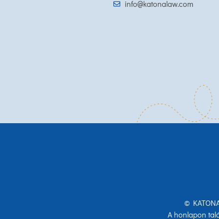
info@katonalaw.com
© KATONA 
A honlapon talá