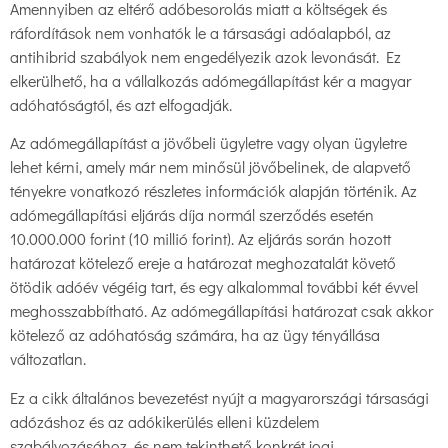
Amennyiben az eltérő adóbesorolás miatt a költségek és
ráfordítások nem vonhatók le a társasági adóalapból, az
antihibrid szabályok nem engedélyezik azok levonását. Ez
elkerülhető, ha a vállalkozás adómegállapítást kér a magyar
adóhatóságtól, és azt elfogadják.
Az adómegállapítást a jövőbeli ügyletre vagy olyan ügyletre
lehet kérni, amely már nem minősül jövőbelinek, de alapvető
tényekre vonatkozó részletes információk alapján történik. Az
adómegállapítási eljárás díja normál szerződés esetén
10.000.000 forint (10 millió forint). Az eljárás során hozott
határozat kötelező ereje a határozat meghozatalát követő
ötödik adóév végéig tart, és egy alkalommal további két évvel
meghosszabbítható. Az adómegállapítási határozat csak akkor
kötelező az adóhatóság számára, ha az ügy tényállása
változatlan.
Ez a cikk általános bevezetést nyújt a magyarországi társasági
adózáshoz és az adókikerülés elleni küzdelem
szabályozásához, és nem tekinthető konkrét jogi