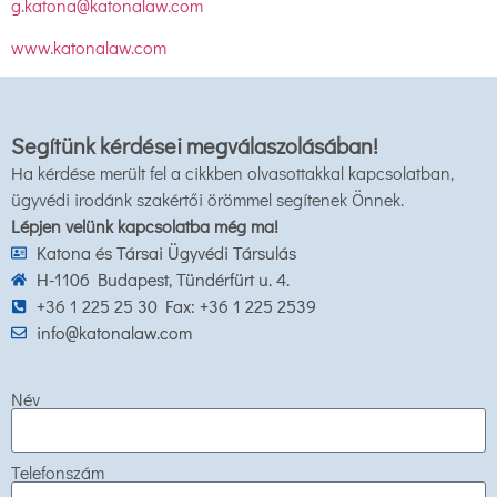
g.katona@katonalaw.com
www.katonalaw.com
Segítünk kérdései megválaszolásában!
Ha kérdése merült fel a cikkben olvasottakkal kapcsolatban,
ügyvédi irodánk szakértői örömmel segítenek Önnek.
Lépjen velünk kapcsolatba még ma!
Katona és Társai Ügyvédi Társulás
H-1106 Budapest, Tündérfürt u. 4.
+36 1 225 25 30 Fax: +36 1 225 2539
info@katonalaw.com
Név
Telefonszám