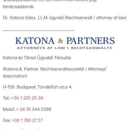
tanácsadásnak.
Dr. Katona Géza, LL.M. ügyvéd (Rechtsanwalt / attorney at law)
___________________________________
Katona és Társai Ügyvédi Társulás
(Katona & Partner Rechtsanwaltssozietät / Attorneys’
Association)
H-106 Budapest, Tündérfürt utca 4.
Tel.:
+36 1 225 25 30
Mobil:
+ 36 70
344 0388
Fax:
+36 1 700 27 57