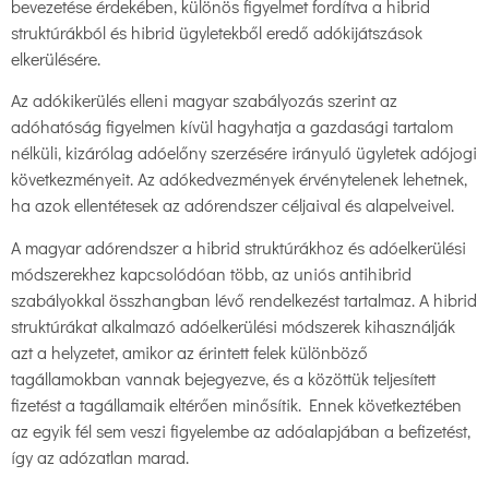
bevezetése érdekében, különös figyelmet fordítva a hibrid
struktúrákból és hibrid ügyletekből eredő adókijátszások
elkerülésére.
Az adókikerülés elleni magyar szabályozás szerint az
adóhatóság figyelmen kívül hagyhatja a gazdasági tartalom
nélküli, kizárólag adóelőny szerzésére irányuló ügyletek adójogi
következményeit. Az adókedvezmények érvénytelenek lehetnek,
ha azok ellentétesek az adórendszer céljaival és alapelveivel.
A magyar adórendszer a hibrid struktúrákhoz és adóelkerülési
módszerekhez kapcsolódóan több, az uniós antihibrid
szabályokkal összhangban lévő rendelkezést tartalmaz. A hibrid
struktúrákat alkalmazó adóelkerülési módszerek kihasználják
azt a helyzetet, amikor az érintett felek különböző
tagállamokban vannak bejegyezve, és a közöttük teljesített
fizetést a tagállamaik eltérően minősítik. Ennek következtében
az egyik fél sem veszi figyelembe az adóalapjában a befizetést,
így az adózatlan marad.