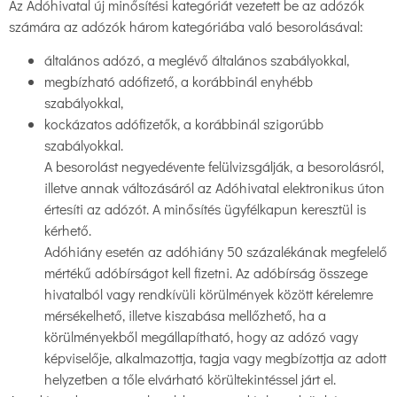
Az Adóhivatal új minősítési kategóriát vezetett be az adózók
számára az adózók három kategóriába való besorolásával:
általános adózó, a meglévő általános szabályokkal,
megbízható adófizető, a korábbinál enyhébb
szabályokkal,
kockázatos adófizetők, a korábbinál szigorúbb
szabályokkal.
A besorolást negyedévente felülvizsgálják, a besorolásról,
illetve annak változásáról az Adóhivatal elektronikus úton
értesíti az adózót. A minősítés ügyfélkapun keresztül is
kérhető.
Adóhiány esetén az adóhiány 50 százalékának megfelelő
mértékű adóbírságot kell fizetni. Az adóbírság összege
hivatalból vagy rendkívüli körülmények között kérelemre
mérsékelhető, illetve kiszabása mellőzhető, ha a
körülményekből megállapítható, hogy az adózó vagy
képviselője, alkalmazottja, tagja vagy megbízottja az adott
helyzetben a tőle elvárható körültekintéssel járt el.