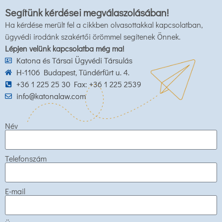
Segítünk kérdései megválaszolásában!
Ha kérdése merült fel a cikkben olvasottakkal kapcsolatban,
ügyvédi irodánk szakértői örömmel segítenek Önnek.
Lépjen velünk kapcsolatba még ma!
Katona és Társai Ügyvédi Társulás
H-1106 Budapest, Tündérfürt u. 4.
+36 1 225 25 30 Fax: +36 1 225 2539
info@katonalaw.com
Név
Telefonszám
E-mail