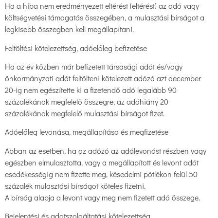
Ha a hiba nem eredményezett eltérést (eltérést) az adó vagy
költségvetési támogatás összegében, a mulasztási bírságot a
legkisebb összegben kell megállapítani.
Feltöltési kötelezettség, adóelőleg befizetése
Ha az év közben már befizetett társasági adót és/vagy
önkormányzati adót feltölteni kötelezett adózó azt december
20-ig nem egészítette ki a fizetendő adó legalább 90
százalékának megfelelő összegre, az adóhiány 20
százalékának megfelelő mulasztási bírságot fizet.
Adóelőleg levonása, megállapítása és megfizetése
Abban az esetben, ha az adózó az adólevonást részben vagy
egészben elmulasztotta, vagy a megállapított és levont adót
esedékességig nem fizette meg, késedelmi pótlékon felül 50
százalék mulasztási bírságot köteles fizetni.
A bírság alapja a levont vagy meg nem fizetett adó összege.
Bejelentési és adatszolgáltatási kötelezettség