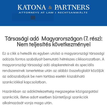
Társasági adó Magyarországon (7. rész):
Nem teljesítés következményei
Ez a cikk a hetedik és egyben utolsó a magyarországi társasági
adózás fontos szabályait bemutató hétrészes cikksorozatban. A
magyarországi társasági adó alapkereteinek és speciális
rendszereinek ismertetése után az alábbi összefoglalót közöljük
az adószabályok be nem tartása esetén kiszabható
szankciókkal kapcsolatban.
Hazánkban az adókötelezettség megszegése közigazgatási
szankciók, illetve adott esetben büntetőjogi szankciók
alkalmazását vonja maga után.