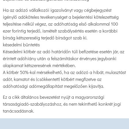
Ha az adózó vállalkozói igazolványt vagy cégbejegyzést
igénylő adóköteles tevékenységet a bejelentési kötelezettség
teljesítése nélkül végez, az adóhatóság első alkalommal 100
ezer forintig terjedő, ismételt szabálysértés esetén a korábbi
bírság kétszereséig terjedő bírságot szab ki.
késedelmi büntetés
Késedelmi kötbér az adó határidőn túli befizetése esetén jár, az
érintett adóhiány után a felszámításkor érvényes jegybanki
alapkamat kétszeresének mértékében.
A kötbér 50%-kal mérsékelhető, ha az adózó a hibát, mulasztást
adót, kamatot és (csökkentett) kötbért megfizetve az
adóhatósági adómegállapítást megelőzően kijavítja.
Ez a cikk általános bevezetést nyújt a magyarországi
társaságiadó-szabályozáshoz, és nem tekinthető konkrét jogi
tanácsadásnak.