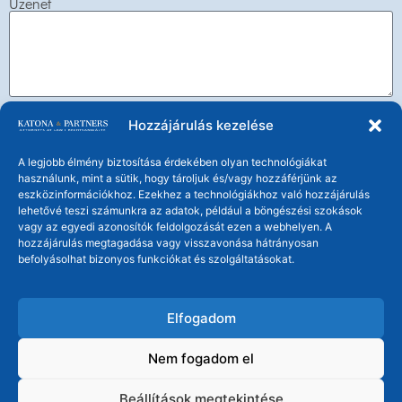
Üzenet
Küldés
Hozzájárulás kezelése
A legjobb élmény biztosítása érdekében olyan technológiákat
használunk, mint a sütik, hogy tároljuk és/vagy hozzáférjünk az
eszközinformációkhoz. Ezekhez a technológiákhoz való hozzájárulás
lehetővé teszi számunkra az adatok, például a böngészési szokások
vagy az egyedi azonosítók feldolgozását ezen a webhelyen. A
Katona és Társai Ügyvédi Társulás
hozzájárulás megtagadása vagy visszavonása hátrányosan
befolyásolhat bizonyos funkciókat és szolgáltatásokat.
H-1106 Budapest, Tündérfürt u. 4.
Tel: +36 1 225 25 30 Fax: +36 1 225 2539
central@katonalaw.com
Elfogadom
Nem fogadom el
© KATONA & PARTNERS – Katona és Társai Ügyvédi Társulás
– Minden jog fenntartva!
Beállítások megtekintése