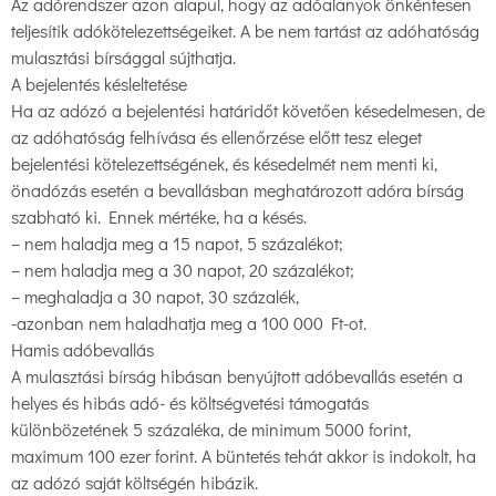
Az adórendszer azon alapul, hogy az adóalanyok önkéntesen
teljesítik adókötelezettségeiket. A be nem tartást az adóhatóság
mulasztási bírsággal sújthatja.
A bejelentés késleltetése
Ha az adózó a bejelentési határidőt követően késedelmesen, de
az adóhatóság felhívása és ellenőrzése előtt tesz eleget
bejelentési kötelezettségének, és késedelmét nem menti ki,
önadózás esetén a bevallásban meghatározott adóra bírság
szabható ki. Ennek mértéke, ha a késés.
– nem haladja meg a 15 napot, 5 százalékot;
– nem haladja meg a 30 napot, 20 százalékot;
– meghaladja a 30 napot, 30 százalék,
-azonban nem haladhatja meg a 100 000 Ft-ot.
Hamis adóbevallás
A mulasztási bírság hibásan benyújtott adóbevallás esetén a
helyes és hibás adó- és költségvetési támogatás
különbözetének 5 százaléka, de minimum 5000 forint,
maximum 100 ezer forint. A büntetés tehát akkor is indokolt, ha
az adózó saját költségén hibázik.