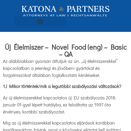
Új Élelmiszer – Novel Food (eng) – Basic
– QA
Az alábbiakban gyorsan átfutjuk az ún. „új élelmiszerekkel”
kapcsolatban a jelenlegi és jövőbeni gyártókat és
forgalmazókat általában foglalkoztató kérdéseket.
1.) Mikor történtek/mik a legutóbbi szabályozási változások?
Az új élelmiszerekkel kapcsolatos új EU szabályozás 2018.
január 01-gyel lépett hatályba, ez felváltotta az 1997 óta
érvényes, korábbi szabályozást.
Míg az új élelmiszerekkel kapcsolatos eljárások korábban
tagállamokban folytak, most a közösségi eljárást kell indítani,