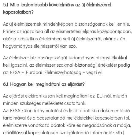
5.) Mi a legfontosabb követelmény az új élelmiszerrel
kapcsolatban?
Az új élelmiszernek mindenképpen biztonságosnak kell lennie.
Ennek az igazolása áll az elismertetési eljárás középpontjában,
akár a klasszikus értelemben vett új élelmiszerről, akár az ún.
hagyományos élelmiszerről van szó.
Az élelmiszer biztonságosságát tudományos bizonyítékokkal
kell igazolni, az élelmiszer szakmai-biztonsági értékelést pedig
az EFSA – Európai Élelmiszerhatóság – végzi el.
6.) Hogyan kell megindítani az eljárást?
Az eljárást elektronikusan kell megindítani az EU-nál, miután
minden szükséges mellékletet csatoltunk.
Az EFSA külön iránymutatást és listát adott ki a dokumentáció
tartalmával és a becsatolandó mellékletekkel kapcsolatban (pl.
élelmiszerre vonatkozó adatok köre és megadásának a módja,
előállítással kapcsolatosan szolgálatandó információk stb.)