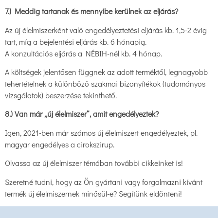
7.) Meddig tartanak és mennyibe kerülnek az eljárás?
Az új élelmiszerként való engedélyeztetési eljárás kb. 1,5-2 évig
tart, míg a bejelentési eljárás kb. 6 hónapig.
A konzultációs eljárás a NÉBIH-nél kb. 4 hónap.
A költségek jelentősen függnek az adott terméktől, legnagyobb
tehertételnek a különböző szakmai bizonyítékok (tudományos
vizsgálatok) beszerzése tekinthető.
8.) Van már „új élelmiszer“, amit engedélyeztek?
Igen, 2021-ben már számos új élelmiszert engedélyeztek, pl.
magyar engedélyes a cirokszirup.
Olvassa az új élelmiszer témában további cikkeinket is!
Szeretné tudni, hogy az Ön gyártani vagy forgalmazni kívánt
termék új élelmiszernek minősül-e? Segítünk eldönteni!