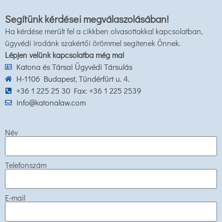
Segítünk kérdései megválaszolásában!
Ha kérdése merült fel a cikkben olvasottakkal kapcsolatban,
ügyvédi irodánk szakértői örömmel segítenek Önnek.
Lépjen velünk kapcsolatba még ma!
Katona és Társai Ügyvédi Társulás
H-1106 Budapest, Tündérfürt u. 4.
+36 1 225 25 30 Fax: +36 1 225 2539
info@katonalaw.com
Név
Telefonszám
E-mail