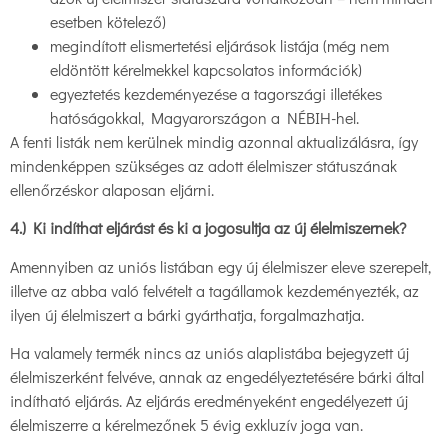
esetben kötelező)
megindított elismertetési eljárások listája (még nem
eldöntött kérelmekkel kapcsolatos információk)
egyeztetés kezdeményezése a tagországi illetékes
hatóságokkal, Magyarországon a NÉBIH-hel.
A fenti listák nem kerülnek mindig azonnal aktualizálásra, így
mindenképpen szükséges az adott élelmiszer státuszának
ellenőrzéskor alaposan eljárni.
4.) Ki indíthat eljárást és ki a jogosultja az új élelmiszernek?
Amennyiben az uniós listában egy új élelmiszer eleve szerepelt,
illetve az abba való felvételt a tagállamok kezdeményezték, az
ilyen új élelmiszert a bárki gyárthatja, forgalmazhatja.
Ha valamely termék nincs az uniós alaplistába bejegyzett új
élelmiszerként felvéve, annak az engedélyeztetésére bárki által
indítható eljárás. Az eljárás eredményeként engedélyezett új
élelmiszerre a kérelmezőnek 5 évig exkluzív joga van.