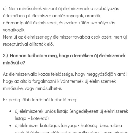
c) Nem minősülnek viszont új élelmiszernek a szabályozás
értelmében pl. élelmiszer adalékanyagok, aromák,
génmanipulált élelmiszerek, és ezekre külön szabályozás
vonatkozik.
Nem új az élelmiszer egy élelmiszer továbbá csak azért, mert új
receptúrával állították elő.
3.) Honnan tudhatom meg, hogy a termékem új élelmiszernek
minősül-e?
Az élelmiszervállalkozás felelőssége, hogy meggyőződjön arról,
hogy az általa forgalmazni kívánt termék új élelmiszernek
minősül-e, vagy minősülhet-e.
Ez pedig több forrásból tudható meg:
új élelmiszerek uniós listája (engedélyezett új élelmiszerek
listája – kötelező)
új élelmiszer katalógus (anyagok hatósági besorolása
azok új élelmiszer státuszára vonatkozóan – nem minden