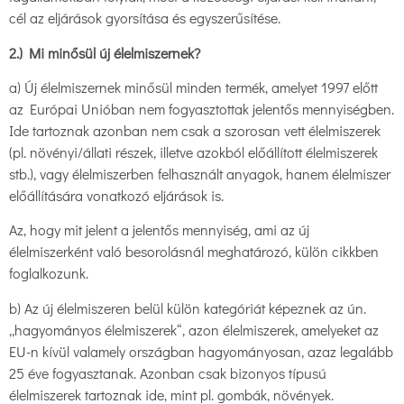
cél az eljárások gyorsítása és egyszerűsítése.
2.) Mi minősül új élelmiszernek?
a) Új élelmiszernek minősül minden termék, amelyet 1997 előtt
az Európai Unióban nem fogyasztottak jelentős mennyiségben.
Ide tartoznak azonban nem csak a szorosan vett élelmiszerek
(pl. növényi/állati részek, illetve azokból előállított élelmiszerek
stb.), vagy élelmiszerben felhasznált anyagok, hanem élelmiszer
előállítására vonatkozó eljárások is.
Az, hogy mit jelent a jelentős mennyiség, ami az új
élelmiszerként való besorolásnál meghatározó, külön cikkben
foglalkozunk.
b) Az új élelmiszeren belül külön kategóriát képeznek az ún.
„hagyományos élelmiszerek“, azon élelmiszerek, amelyeket az
EU-n kívül valamely országban hagyományosan, azaz legalább
25 éve fogyasztanak. Azonban csak bizonyos típusú
élelmiszerek tartoznak ide, mint pl. gombák, növények.