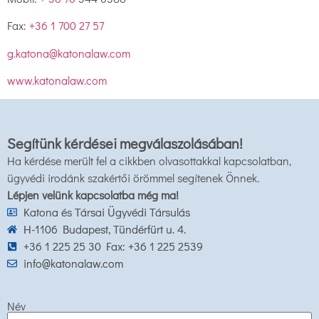
Fax:
+36 1 700 27 57
g.katona@katonalaw.com
www.katonalaw.com
Segítünk kérdései megválaszolásában!
Ha kérdése merült fel a cikkben olvasottakkal kapcsolatban,
ügyvédi irodánk szakértői örömmel segítenek Önnek.
Lépjen velünk kapcsolatba még ma!
Katona és Társai Ügyvédi Társulás
H-1106 Budapest, Tündérfürt u. 4.
+36 1 225 25 30 Fax: +36 1 225 2539
info@katonalaw.com
Név