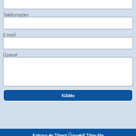
Telefonszám
E-mail
Üzenet
Küldés
Katona és Társai Ügyvédi Társulás