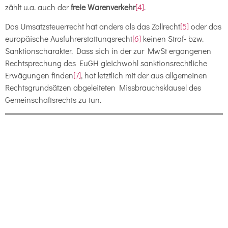
zählt u.a. auch der
freie Warenverkehr
[4]
.
Das Umsatzsteuerrecht hat anders als das Zollrecht
[5]
oder das
europäische Ausfuhrerstattungsrecht
[6]
keinen Straf- bzw.
Sanktionscharakter. Dass sich in der zur MwSt ergangenen
Rechtsprechung des EuGH gleichwohl sanktionsrechtliche
Erwägungen finden
[7]
, hat letztlich mit der aus allgemeinen
Rechtsgrundsätzen abgeleiteten Missbrauchsklausel des
Gemeinschaftsrechts zu tun.