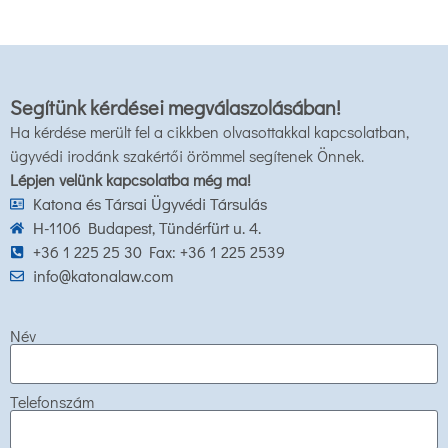
Segítünk kérdései megválaszolásában!
Ha kérdése merült fel a cikkben olvasottakkal kapcsolatban,
ügyvédi irodánk szakértői örömmel segítenek Önnek.
Lépjen velünk kapcsolatba még ma!
Katona és Társai Ügyvédi Társulás
H-1106 Budapest, Tündérfürt u. 4.
+36 1 225 25 30 Fax: +36 1 225 2539
info@katonalaw.com
Név
Telefonszám