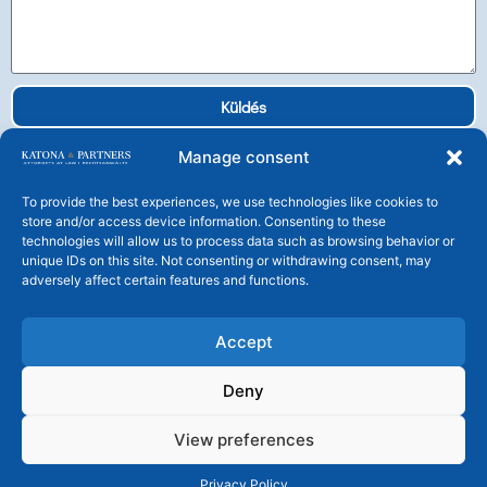
Küldés
Manage consent
To provide the best experiences, we use technologies like cookies to
store and/or access device information. Consenting to these
technologies will allow us to process data such as browsing behavior or
Katona és Társai Ügyvédi Társulás
unique IDs on this site. Not consenting or withdrawing consent, may
H-1106 Budapest, Tündérfürt u. 4.
adversely affect certain features and functions.
Tel: +36 1 225 25 30 Fax: +36 1 225 2539
central@katonalaw.com
Accept
Deny
© KATONA & PARTNERS – Katona és Társai Ügyvédi Társulás
– Minden jog fenntartva!
View preferences
A honlapon található képi és szöveges tartalmak bármilyen célú
felhasználása engedélyhez kötött!
Privacy Policy