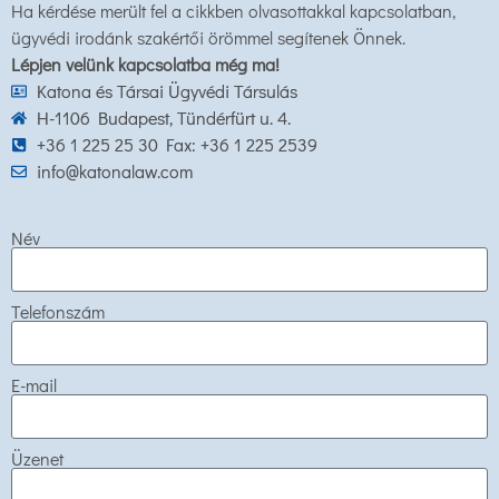
Ha kérdése merült fel a cikkben olvasottakkal kapcsolatban,
ügyvédi irodánk szakértői örömmel segítenek Önnek.
Lépjen velünk kapcsolatba még ma!
Katona és Társai Ügyvédi Társulás
H-1106 Budapest, Tündérfürt u. 4.
+36 1 225 25 30 Fax: +36 1 225 2539
info@katonalaw.com
Név
Telefonszám
E-mail
Üzenet