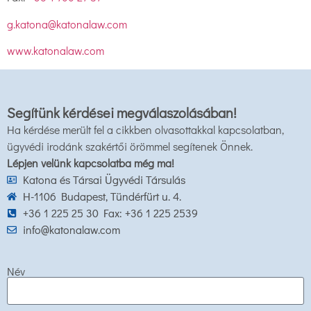
g.katona@katonalaw.com
www.katonalaw.com
Segítünk kérdései megválaszolásában!
Ha kérdése merült fel a cikkben olvasottakkal kapcsolatban,
ügyvédi irodánk szakértői örömmel segítenek Önnek.
Lépjen velünk kapcsolatba még ma!
Katona és Társai Ügyvédi Társulás
H-1106 Budapest, Tündérfürt u. 4.
+36 1 225 25 30 Fax: +36 1 225 2539
info@katonalaw.com
Név