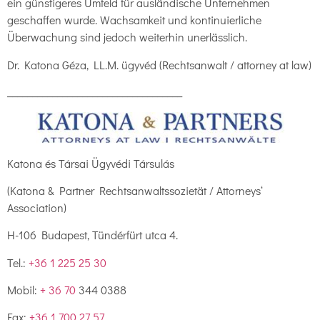
ein günstigeres Umfeld für ausländische Unternehmen
geschaffen wurde. Wachsamkeit und kontinuierliche
Überwachung sind jedoch weiterhin unerlässlich.
Dr. Katona Géza, LL.M. ügyvéd (Rechtsanwalt / attorney at law)
___________________________________
Katona és Társai Ügyvédi Társulás
(Katona & Partner Rechtsanwaltssozietät / Attorneys‘
Association)
H-106 Budapest, Tündérfürt utca 4.
Tel.:
+36 1 225 25 30
Mobil:
+ 36 70
344 0388
Fax:
+36 1 700 27 57