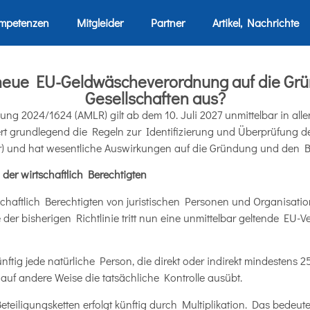
mpetenzen
Mitgleider
Partner
Artikel, Nachrichte
e neue EU-Geldwäscheverordnung auf die Gr
Gesellschaften aus?
 2024/1624 (AMLR) gilt ab dem 10. Juli 2027 unmittelbar in alle
t grundlegend die Regeln zur Identifizierung und Überprüfung der
r) und hat wesentliche Auswirkungen auf die Gründung und den B
er wirtschaftlich Berechtigten
tschaftlich Berechtigten von juristischen Personen und Organisat
e der bisherigen Richtlinie tritt nun eine unmittelbar geltende EU-
 künftig jede natürliche Person, die direkt oder indirekt mindestens 
uf andere Weise die tatsächliche Kontrolle ausübt.
eiligungsketten erfolgt künftig durch Multiplikation. Das bedeute