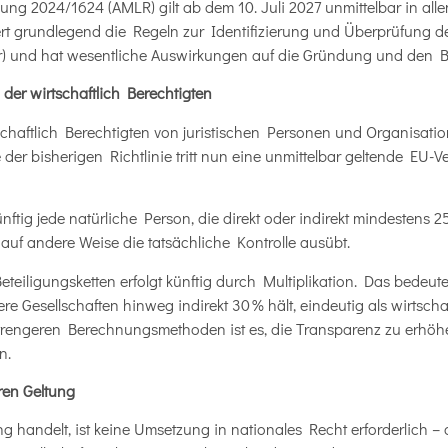
 2024/1624 (AMLR) gilt ab dem 10. Juli 2027 unmittelbar in alle
t grundlegend die Regeln zur Identifizierung und Überprüfung der
r) und hat wesentliche Auswirkungen auf die Gründung und den B
er wirtschaftlich Berechtigten
tschaftlich Berechtigten von juristischen Personen und Organisat
e der bisherigen Richtlinie tritt nun eine unmittelbar geltende EU-
 künftig jede natürliche Person, die direkt oder indirekt mindestens 
uf andere Weise die tatsächliche Kontrolle ausübt.
eiligungsketten erfolgt künftig durch Multiplikation. Das bedeute
e Gesellschaften hinweg indirekt 30 % hält, eindeutig als wirtschaftl
 strengeren Berechnungsmethoden ist es, die Transparenz zu erhöh
n.
ren Geltung
 handelt, ist keine Umsetzung in nationales Recht erforderlich – 