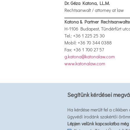
Dr. Géza Katona, LL.M.
Rechtsanwalt / attorney at law
Katona & Partner Rechtsanwaltsso
H-1106 Budapest, Tündérfürt utca
Tel.: +36 1 225 25 30
Mobil: +36 70 344 0388
Fax: +36 1 700 27 57
g.katona@katonalaw.com
www.katonalaw.com
Segítünk kérdései megvá
Ha kérdése merült fel a cikkben
ügyvédi irodánk szakértői öröm
Lépjen velünk kapcsolatba még