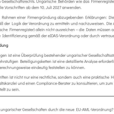
 Gesellschaftsrechts. Ungarische Behörden wie das Firmenregister
ie Vorschriften ab dem 10. Juli 2027 anwenden.
im Rahmen einer Firmengründung abzugebenden Erklärungen: Die
äß der Logik der Verordnung zu ermitteln und nachzuweisen. Die 
ische Firmenregister) allein nicht ausreichen – die Daten müssen 
e Identifizierung gemäß der eIDAS-Verordnung oder durch vertr
dung
en ist eine Überprüfung bestehender ungarischer Gesellschaftsst
tufigen Beteiligungsketten ist eine detaillierte Analyse erforderli
rechnungsweise eindeutig feststellen zu können.
ften ist nicht nur eine rechtliche, sondern auch eine praktische 
altskanzlei und einen Compliance-Berater zu konsultieren, um zum 
llt zu sein.
 ungarischer Gesellschaften durch die neue EU-AML-Verordnung? 