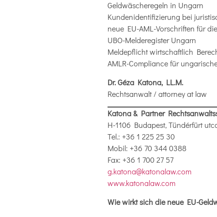
Geldwäscheregeln in Ungarn
Kundenidentifizierung bei jurist
neue EU-AML-Vorschriften für d
UBO-Melderegister Ungarn
Meldepflicht wirtschaftlich Berech
AMLR-Compliance für ungarisch
Dr. Géza Katona, LL.M.
Rechtsanwalt / attorney at law
Katona & Partner Rechtsanwaltsso
H-1106 Budapest, Tündérfürt utca
Tel.: +36 1 225 25 30
Mobil: +36 70 344 0388
Fax: +36 1 700 27 57
g.katona@katonalaw.com
www.katonalaw.com
Wie wirkt sich die neue EU-Geld