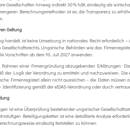
e Gesellschaften hinweg indirekt 30 % hält, eindeutig als wirtschaftl
 strengeren Berechnungsmethoden ist es, die Transparenz zu erhöh
n.
ren Geltung
 handelt, ist keine Umsetzung in nationales Recht erforderlich – 
 Gesellschaftsrechts. Ungarische Behörden wie das Firmenregister
ie Vorschriften ab dem 10. Juli 2027 anwenden.
im Rahmen einer Firmengründung abzugebenden Erklärungen: Die
äß der Logik der Verordnung zu ermitteln und nachzuweisen. Die 
ische Firmenregister) allein nicht ausreichen – die Daten müssen 
e Identifizierung gemäß der eIDAS-Verordnung oder durch vertr
dung
en ist eine Überprüfung bestehender ungarischer Gesellschaftsst
tufigen Beteiligungsketten ist eine detaillierte Analyse erforderli
rechnungsweise eindeutig feststellen zu können.