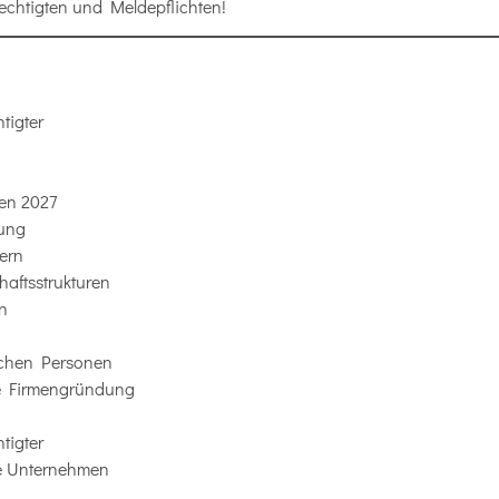
echtigten und Meldepflichten!
tigter
gen 2027
nung
nern
haftsstrukturen
n
ischen Personen
ie Firmengründung
tigter
e Unternehmen