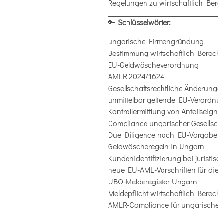
Regelungen zu wirtschaftlich Ber
🔑
Schlüsselwörter:
ungarische Firmengründung
Bestimmung wirtschaftlich Berech
EU-Geldwäscheverordnung
AMLR 2024/1624
Gesellschaftsrechtliche Änderun
unmittelbar geltende EU-Verord
Kontrollermittlung von Anteilseig
Compliance ungarischer Gesellsc
Due Diligence nach EU-Vorgabe
Geldwäscheregeln in Ungarn
Kundenidentifizierung bei jurist
neue EU-AML-Vorschriften für d
UBO-Melderegister Ungarn
Meldepflicht wirtschaftlich Berech
AMLR-Compliance für ungarisch