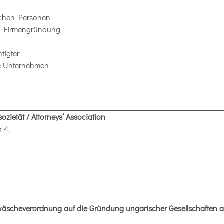
ischen Personen
ie Firmengründung
tigter
e Unternehmen
zietät / Attorneys‘ Association
 4.
wäscheverordnung auf die Gründung ungarischer Gesellschaften 