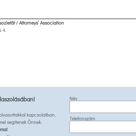
zietät / Attorneys‘ Association
 4.
laszolásában!
Név
 olvasottakkal kapcsolatban,
Telefonszám
mel segítenek Önnek.
 ma!