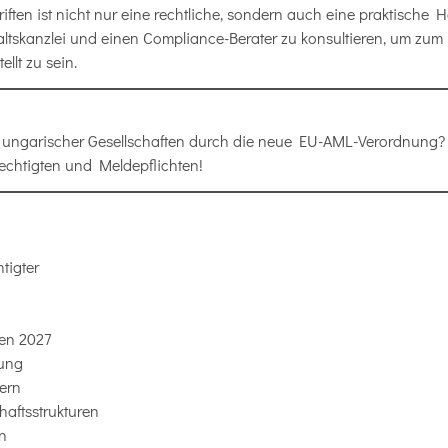
ften ist nicht nur eine rechtliche, sondern auch eine praktische 
altskanzlei und einen Compliance-Berater zu konsultieren, um zum 
llt zu sein.
 ungarischer Gesellschaften durch die neue EU-AML-Verordnung? 
echtigten und Meldepflichten!
tigter
gen 2027
nung
nern
haftsstrukturen
n